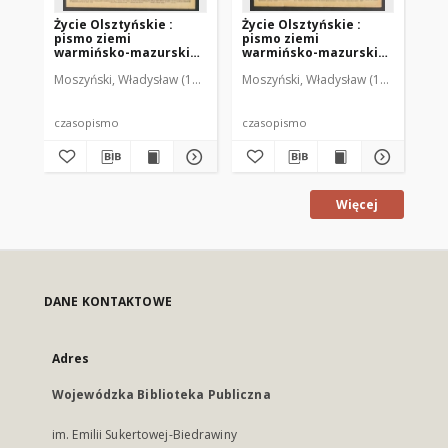
Życie Olsztyńskie :
Życie Olsztyńskie :
Życ
pismo ziemi
pismo ziemi
pi
warmińsko-mazurskiej,
warmińsko-mazurskiej,
wa
1949, nr 73
1949, nr 79
194
Moszyński, Władysław (1922-2001). Red.
Moszyński, Władysław (1922-2001). 
Mroczkowski, Włodzimierz (1
Mos
czasopismo
czasopismo
cz
Więcej
DANE KONTAKTOWE
Adres
Wojewódzka Biblioteka Publiczna
im. Emilii Sukertowej-Biedrawiny