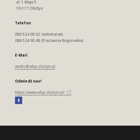
ul. 1 Maja 5
10-117 Olsztyn
Telefon
089 524 90 32 (sekretariat)
089 524 90 48 (Pracownia Regionalna)
E-Mail
wmbc@wbp.olsztyn.pl
Odwiedź nas!
https://www.wbp.olsztyn.pl/