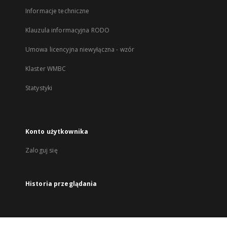
Informacje techniczne
Klauzula informacyjna RODO
Umowa licencyjna niewyłączna - wzór
Klaster WMBC
Statystyki
Konto użytkownika
Zaloguj się
Historia przeglądania