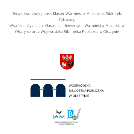
Serwis tworzony przez: Klaster Warmińsko-Mazurskiej Biblioteki
Cyfrowej.
Współzałożycielami Klastra są: Uniwersytet Warmińsko-Mazurski w
Olsztynie oraz Wojewódzka Biblioteka Publiczna w Olsztynie