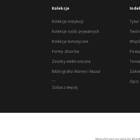
Kolekcje
Inde
Kolekcje instytucji
Tytuł
Kolekcje osób prywatnych
Twór
Kolekcje tematyczne
Wspó
Formy zbiorów
Powią
Zasoby elektroniczne
Tema
Bibliografia Warmii i Mazur
Zakr
...
Opis
Zobacz więcej
Współzałożycielami Klas