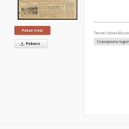
Pokaż treść
Temat i słowa klucz
Czasopisma regiona
Pobierz