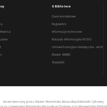
ksy
O Bibliotece
Dane kontaktowe
ca
Regulamin
łtwórca
Informacje techniczne
zanie
Klauzula informacyjna RODO
t
Umowa licencyjna niewyłączna - wzór
es
Klaster WMBC
Statystyki
Serwis tworzony przez: Klaster Warmińsko-Mazurskiej Biblioteki Cyfrowej.
tra są: Uniwersytet Warmińsko-Mazurski w Olsztynie oraz Wojewódzka Bibliote