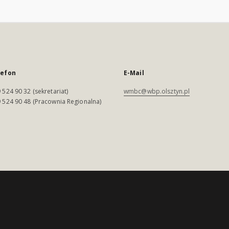
lefon
E-Mail
 524 90 32 (sekretariat)
wmbc@wbp.olsztyn.pl
 524 90 48 (Pracownia Regionalna)