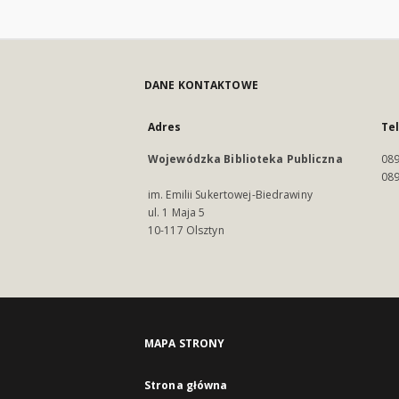
DANE KONTAKTOWE
Adres
Te
Wojewódzka Biblioteka Publiczna
089
089
im. Emilii Sukertowej-Biedrawiny
ul. 1 Maja 5
10-117 Olsztyn
MAPA STRONY
Strona główna