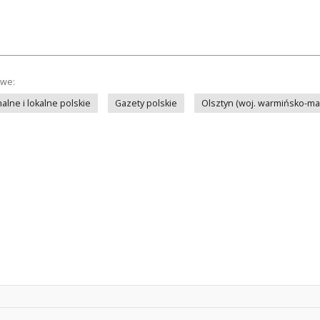
owe:
lne i lokalne polskie
Gazety polskie
Olsztyn (woj. warmińsko-ma