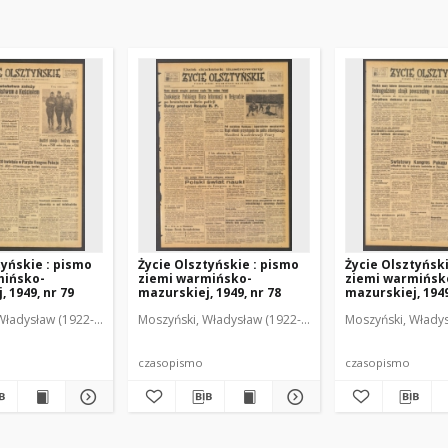
tyńskie : pismo
Życie Olsztyńskie : pismo
Życie Olsztyńsk
mińsko-
ziemi warmińsko-
ziemi warmińsk
 1949, nr 79
mazurskiej, 1949, nr 78
mazurskiej, 1949
Władysław (1922-2001). Red.
wski, Włodzimierz (1902-1971). Red.
Moszyński, Władysław (1922-2001). Red.
Mroczkowski, Włodzimierz (1902-1971). Red.
Osiecki, Andrzej. Red.
Moszyński, Władys
Mroczkowski, 
Osiec
czasopismo
czasopismo