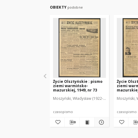
OBIEKTY
podobne
Życie Olsztyńskie : pismo
Życie Olsz
ziemi warmińsko-
ziemi war
mazurskiej, 1949, nr 73
mazurskiej,
Moszyński, Władysław (1922-2001). Red.
Moszyński, 
Mroczko
czasopismo
czasopismo