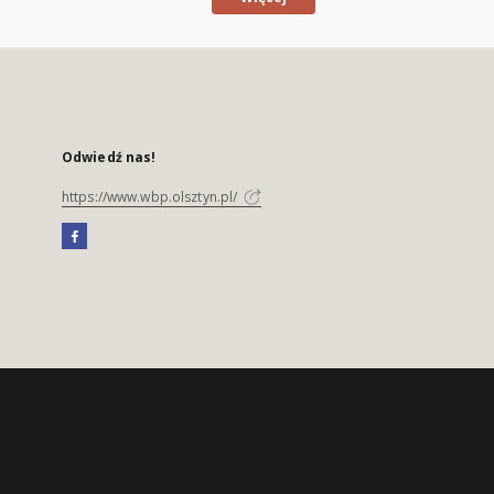
Odwiedź nas!
https://www.wbp.olsztyn.pl/