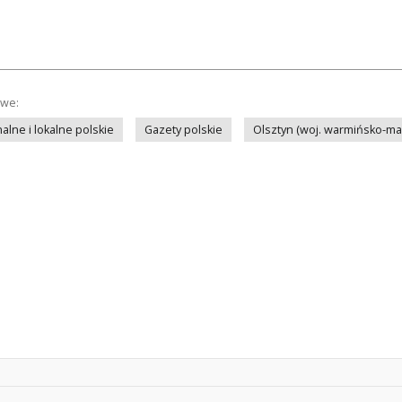
owe:
lne i lokalne polskie
Gazety polskie
Olsztyn (woj. warmińsko-ma