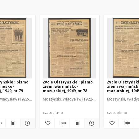
tyńskie : pismo
Życie Olsztyńskie : pismo
Życie Olsztyńsk
mińsko-
ziemi warmińsko-
ziemi warmińsk
 1949, nr 79
mazurskiej, 1949, nr 78
mazurskiej, 1949
Władysław (1922-2001). Red.
wski, Włodzimierz (1902-1971). Red.
Moszyński, Władysław (1922-2001). Red.
Mroczkowski, Włodzimierz (1902-1971). Red.
Osiecki, Andrzej. Red.
Moszyński, Władys
Mroczkowski, 
Osiec
czasopismo
czasopismo