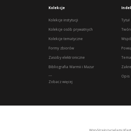
Kolekcje
Inde
Kolekcje instytucji
Tytuł
Kolekcje osób prywatnych
Twór
Kolekcje tematyczne
Wspó
Formy zbiorów
Powią
Zasoby elektroniczne
Tema
Bibliografia Warmii i Mazur
Zakr
...
Opis
Zobacz więcej
Współzałożycielami Klas