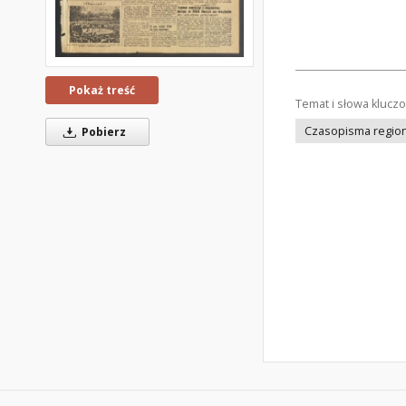
Pokaż treść
Temat i słowa klucz
Czasopisma regiona
Pobierz