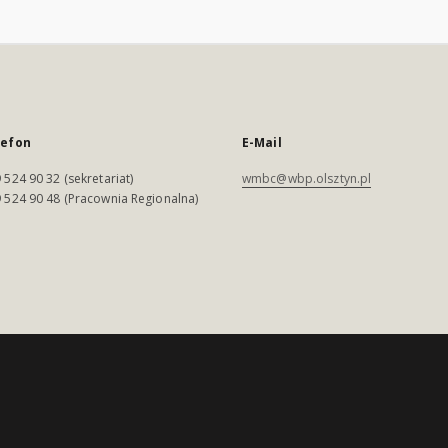
lefon
E-Mail
 524 90 32 (sekretariat)
wmbc@wbp.olsztyn.pl
 524 90 48 (Pracownia Regionalna)