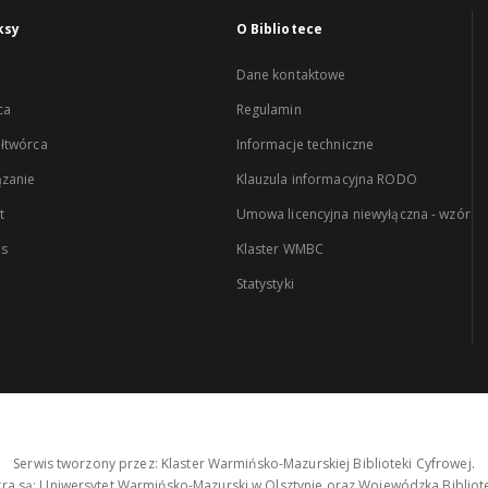
ksy
O Bibliotece
Dane kontaktowe
ca
Regulamin
łtwórca
Informacje techniczne
zanie
Klauzula informacyjna RODO
t
Umowa licencyjna niewyłączna - wzór
es
Klaster WMBC
Statystyki
Serwis tworzony przez: Klaster Warmińsko-Mazurskiej Biblioteki Cyfrowej.
tra są: Uniwersytet Warmińsko-Mazurski w Olsztynie oraz Wojewódzka Bibliote