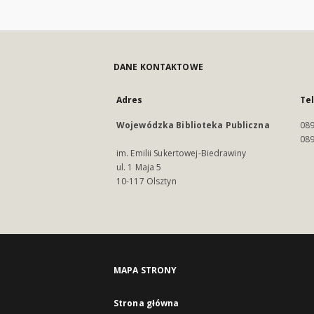
DANE KONTAKTOWE
Adres
Te
Wojewódzka Biblioteka Publiczna
089
089
im. Emilii Sukertowej-Biedrawiny
ul. 1 Maja 5
10-117 Olsztyn
MAPA STRONY
Strona główna