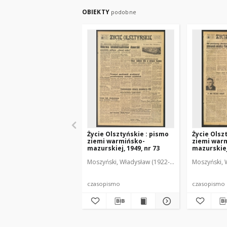
OBIEKTY
podobne
Życie Olsztyńskie : pismo
Życie Olsz
ziemi warmińsko-
ziemi war
mazurskiej, 1949, nr 73
mazurskiej,
Moszyński, Władysław (1922-2001). Red.
Moszyński, 
Mroczko
czasopismo
czasopismo