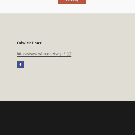
Odwiedź nas!
https://www.wbp.olsztyn.pl/