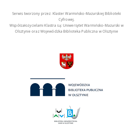
Serwis tworzony przez: Klaster Warmińsko-Mazurskiej Biblioteki
Cyfrowej.
Współzałożycielami Klastra są: Uniwersytet Warmińsko-Mazurski w
Olsztynie oraz Wojewódzka Biblioteka Publiczna w Olsztynie