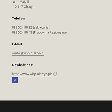
ul. 1 Maja 5
10-117 Olsztyn
Telefon
089 524 90 32 (sekretariat)
089 524 90 48 (Pracownia Regionalna)
E-Mail
wmbc@wbp.olsztyn.pl
Odwiedź nas!
https://www.wbp.olsztyn.pl/