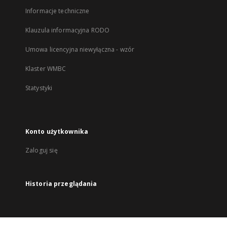
Informacje techniczne
Klauzula informacyjna RODO
Umowa licencyjna niewyłączna - wzór
Klaster WMBC
Statystyki
Konto użytkownika
Zaloguj się
Historia przeglądania