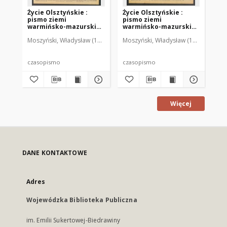
Życie Olsztyńskie :
Życie Olsztyńskie :
Życ
pismo ziemi
pismo ziemi
pi
warmińsko-mazurskiej,
warmińsko-mazurskiej,
wa
1949, nr 73
1949, nr 79
194
Moszyński, Władysław (1922-2001). Red.
Moszyński, Władysław (1922-2001). 
Mroczkowski, Włodzimierz (1
Mos
czasopismo
czasopismo
cz
Więcej
DANE KONTAKTOWE
Adres
Wojewódzka Biblioteka Publiczna
im. Emilii Sukertowej-Biedrawiny