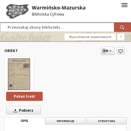
Wyszukiwanie zaawansowane
?
OBIEKT
Pokaż treść
Pobierz
OPIS
INFORMACJE
STRUKTURA