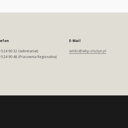
lefon
E-Mail
 524 90 32 (sekretariat)
wmbc@wbp.olsztyn.pl
 524 90 48 (Pracownia Regionalna)