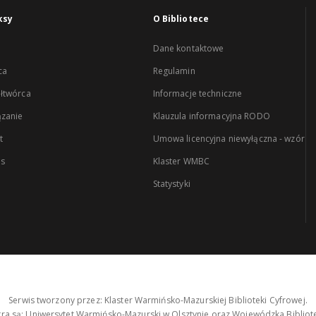
ksy
O Bibliotece
Dane kontaktowe
ca
Regulamin
łtwórca
Informacje techniczne
zanie
Klauzula informacyjna RODO
t
Umowa licencyjna niewyłączna - wzór
es
Klaster WMBC
Statystyki
Serwis tworzony przez: Klaster Warmińsko-Mazurskiej Biblioteki Cyfrowej.
tra są: Uniwersytet Warmińsko-Mazurski w Olsztynie oraz Wojewódzka Bibliote