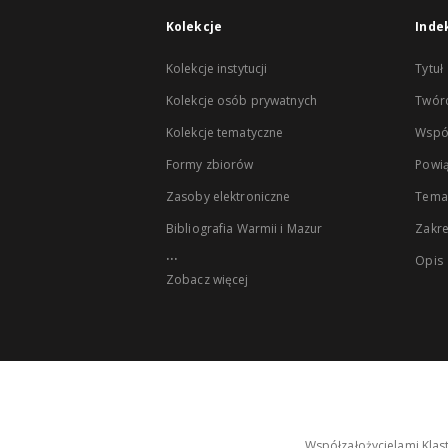
Kolekcje
Inde
Kolekcje instytucji
Tytuł
Kolekcje osób prywatnych
Twór
Kolekcje tematyczne
Wspó
Formy zbiorów
Powią
Zasoby elektroniczne
Tema
Bibliografia Warmii i Mazur
Zakr
...
Opis
Zobacz więcej
Współzałożycielami Klas