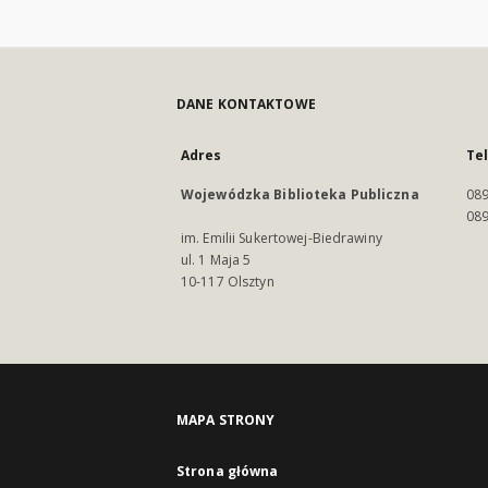
DANE KONTAKTOWE
Adres
Te
Wojewódzka Biblioteka Publiczna
089
089
im. Emilii Sukertowej-Biedrawiny
ul. 1 Maja 5
10-117 Olsztyn
MAPA STRONY
Strona główna