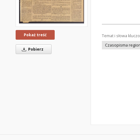
Pokaż treść
Temat i słowa klucz
Czasopisma regiona
Pobierz