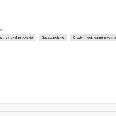
owe:
lne i lokalne polskie
Gazety polskie
Olsztyn (woj. warmińsko-ma