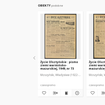
OBIEKTY
podobne
Życie Olsztyńskie : pismo
Życie Olsz
ziemi warmińsko-
ziemi war
mazurskiej, 1949, nr 73
mazurskiej,
Moszyński, Władysław (1922-2001). Red.
Moszyński, 
Mroczko
czasopismo
czasopismo