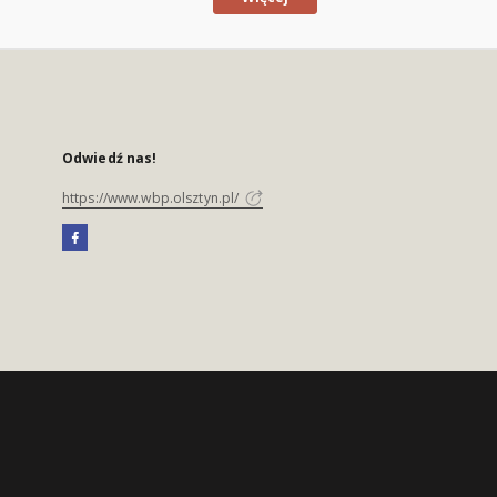
Odwiedź nas!
https://www.wbp.olsztyn.pl/