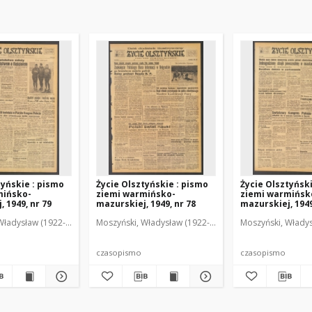
tyńskie : pismo
Życie Olsztyńskie : pismo
Życie Olsztyńsk
mińsko-
ziemi warmińsko-
ziemi warmińsk
 1949, nr 79
mazurskiej, 1949, nr 78
mazurskiej, 1949
Władysław (1922-2001). Red.
wski, Włodzimierz (1902-1971). Red.
Moszyński, Władysław (1922-2001). Red.
Mroczkowski, Włodzimierz (1902-1971). Red.
Osiecki, Andrzej. Red.
Moszyński, Władys
Mroczkowski, 
Osiec
czasopismo
czasopismo