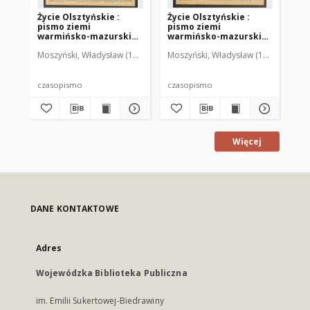
Życie Olsztyńskie :
Życie Olsztyńskie :
Życ
pismo ziemi
pismo ziemi
pi
warmińsko-mazurskiej,
warmińsko-mazurskiej,
wa
1949, nr 73
1949, nr 79
194
Moszyński, Władysław (1922-2001). Red.
Moszyński, Władysław (1922-2001). 
Mroczkowski, Włodzimierz (1
Mos
czasopismo
czasopismo
cz
Więcej
DANE KONTAKTOWE
Adres
Wojewódzka Biblioteka Publiczna
im. Emilii Sukertowej-Biedrawiny