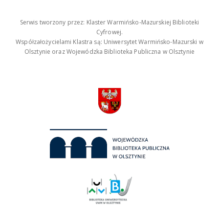
Serwis tworzony przez: Klaster Warmińsko-Mazurskiej Biblioteki
Cyfrowej.
Współzałożycielami Klastra są: Uniwersytet Warmińsko-Mazurski w
Olsztynie oraz Wojewódzka Biblioteka Publiczna w Olsztynie