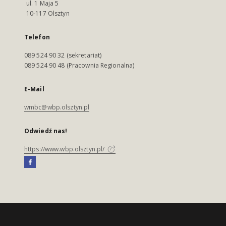
ul. 1 Maja 5
10-117 Olsztyn
Telefon
089 524 90 32 (sekretariat)
089 524 90 48 (Pracownia Regionalna)
E-Mail
wmbc@wbp.olsztyn.pl
Odwiedź nas!
https://www.wbp.olsztyn.pl/