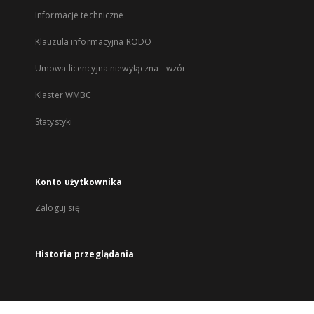
Informacje techniczne
Klauzula informacyjna RODO
Umowa licencyjna niewyłączna - wzór
Klaster WMBC
Statystyki
Konto użytkownika
Zaloguj się
Historia przeglądania