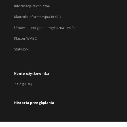
Informacje techniczne
Klauzula informacyjna RODO
Umowa licencyjna niewyłączna - wzór
Klaster WMBC
Statystyki
Konto użytkownika
Zaloguj się
Historia przeglądania