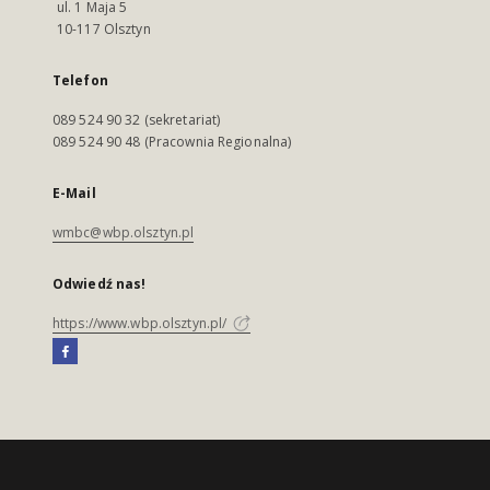
ul. 1 Maja 5
10-117 Olsztyn
Telefon
089 524 90 32 (sekretariat)
089 524 90 48 (Pracownia Regionalna)
E-Mail
wmbc@wbp.olsztyn.pl
Odwiedź nas!
https://www.wbp.olsztyn.pl/