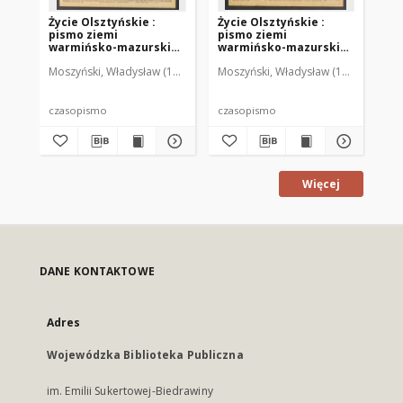
Życie Olsztyńskie :
Życie Olsztyńskie :
Życ
pismo ziemi
pismo ziemi
pi
warmińsko-mazurskiej,
warmińsko-mazurskiej,
wa
1949, nr 73
1949, nr 79
194
Moszyński, Władysław (1922-2001). Red.
Moszyński, Władysław (1922-2001). 
Mroczkowski, Włodzimierz (1
Mos
czasopismo
czasopismo
cz
Więcej
DANE KONTAKTOWE
Adres
Wojewódzka Biblioteka Publiczna
im. Emilii Sukertowej-Biedrawiny