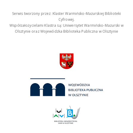
Serwis tworzony przez: Klaster Warmińsko-Mazurskiej Biblioteki
Cyfrowej.
Współzałożycielami Klastra są: Uniwersytet Warmińsko-Mazurski w
Olsztynie oraz Wojewódzka Biblioteka Publiczna w Olsztynie