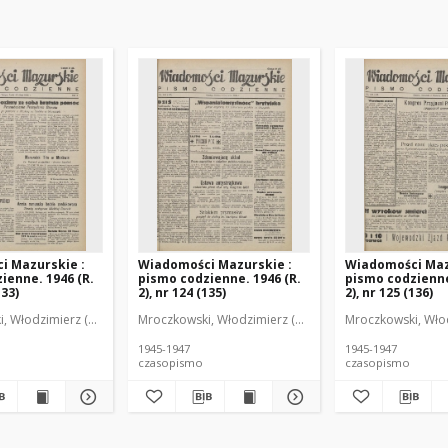
i Mazurskie :
Wiadomości Mazurskie :
Wiadomości Maz
ienne. 1946 (R.
pismo codzienne. 1946 (R.
pismo codzienne
133)
2), nr 124 (135)
2), nr 125 (136)
r
, Włodzimierz (1902-1971). Redaktor
Mroczkowski, Włodzimierz (1902-1971). Redaktor
Mroczkowski, Włod
1945-1947
1945-1947
czasopismo
czasopismo