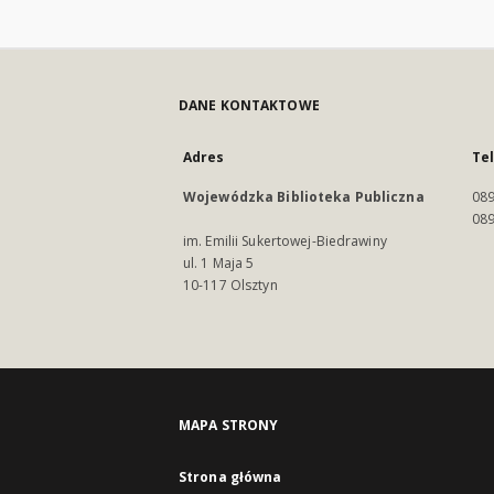
DANE KONTAKTOWE
Adres
Te
Wojewódzka Biblioteka Publiczna
089
089
im. Emilii Sukertowej-Biedrawiny
ul. 1 Maja 5
10-117 Olsztyn
MAPA STRONY
Strona główna