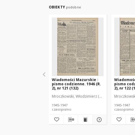
OBIEKTY
podobne
Wiadomości Mazurskie :
Wiadomośc
pismo codzienne. 1946 (R.
pismo codz
2), nr 121 (132)
2), nr 122 (
Mroczkowski, Włodzimierz (1902-1971). Redakto
Mroczkowski
1945-1947
1945-1947
czasopismo
czasopismo