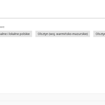
owe:
lne i lokalne polskie
Olsztyn (woj. warmińsko-mazurskie)
Olszty