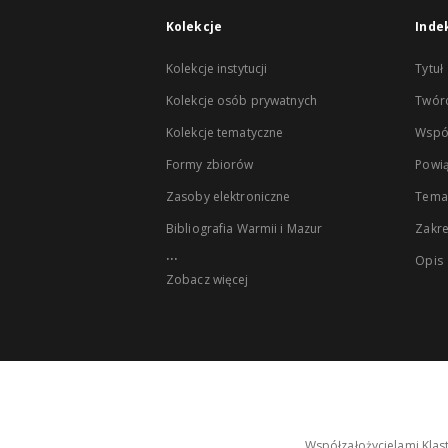
Kolekcje
Inde
Kolekcje instytucji
Tytuł
Kolekcje osób prywatnych
Twór
Kolekcje tematyczne
Wspó
Formy zbiorów
Powią
Zasoby elektroniczne
Tema
Bibliografia Warmii i Mazur
Zakr
...
Opis
Zobacz więcej
Współzałożycielami Klas