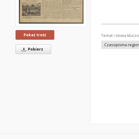
Pokaż treść
Temat i słowa klucz
Czasopisma regiona
Pobierz