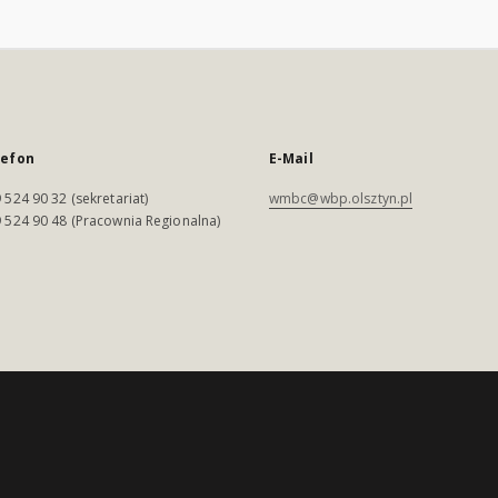
lefon
E-Mail
 524 90 32 (sekretariat)
wmbc@wbp.olsztyn.pl
 524 90 48 (Pracownia Regionalna)