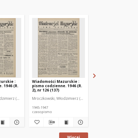
urskie :
Wiadomości Mazurskie :
Wiadomości Mazurski
. 1946 (R.
pismo codzienne. 1946 (R.
pismo codzienne. 1946
2), nr 126 (137)
2), nr 127 (138)
zimierz (1902-1971). Redaktor
Mroczkowski, Włodzimierz (1902-1971). Redaktor
Mroczkowski, Włodzimie
1945-1947
1945-1947
czasopismo
czasopismo
Więcej