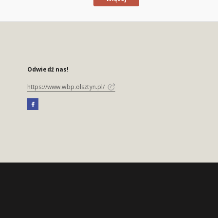
Odwiedź nas!
https://www.wbp.olsztyn.pl/