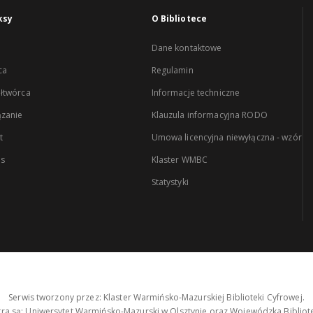
ksy
O Bibliotece
Dane kontaktowe
ca
Regulamin
łtwórca
Informacje techniczne
zanie
Klauzula informacyjna RODO
t
Umowa licencyjna niewyłączna - wzór
es
Klaster WMBC
Statystyki
Serwis tworzony przez: Klaster Warmińsko-Mazurskiej Biblioteki Cyfrowej.
tra są: Uniwersytet Warmińsko-Mazurski w Olsztynie oraz Wojewódzka Bibliote