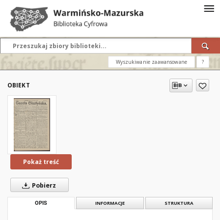
Wyszukiwanie zaawansowane
?
OBIEKT
Pokaż treść
Pobierz
OPIS
INFORMACJE
STRUKTURA