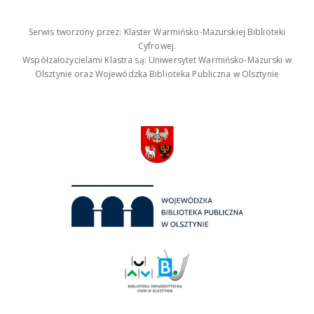
Serwis tworzony przez: Klaster Warmińsko-Mazurskiej Biblioteki
Cyfrowej.
Współzałożycielami Klastra są: Uniwersytet Warmińsko-Mazurski w
Olsztynie oraz Wojewódzka Biblioteka Publiczna w Olsztynie