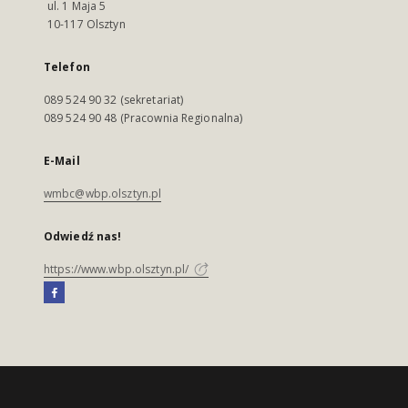
ul. 1 Maja 5
10-117 Olsztyn
Telefon
089 524 90 32 (sekretariat)
089 524 90 48 (Pracownia Regionalna)
E-Mail
wmbc@wbp.olsztyn.pl
Odwiedź nas!
https://www.wbp.olsztyn.pl/