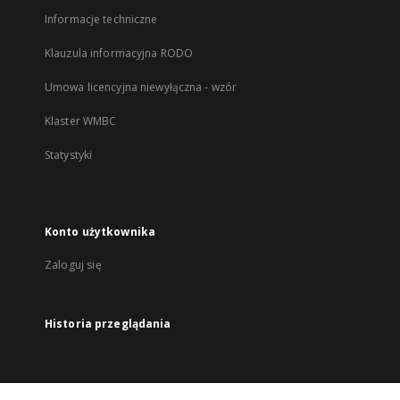
Informacje techniczne
Klauzula informacyjna RODO
Umowa licencyjna niewyłączna - wzór
Klaster WMBC
Statystyki
Konto użytkownika
Zaloguj się
Historia przeglądania