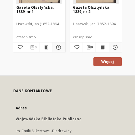
Gazeta Olsztyńska,
Gazeta Olsztyńska,
Ga
1889, nr 1
1889, nr 2
188
Liszewski, Jan (1852-1894). Red.
Liszewski, Jan (1852-1894). Red.
Lis
czasopismo
czasopismo
cz
Więcej
DANE KONTAKTOWE
Adres
Wojewódzka Biblioteka Publiczna
im. Emilii Sukertowej-Biedrawiny