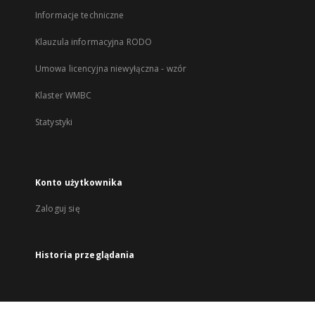
Informacje techniczne
Klauzula informacyjna RODO
Umowa licencyjna niewyłączna - wzór
Klaster WMBC
Statystyki
Konto użytkownika
Zaloguj się
Historia przeglądania