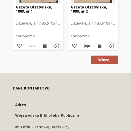
Gazeta Olsztyńska,
Gazeta Olsztyńska,
Ga
1889, nr 1
1889, nr 2
188
Liszewski, Jan (1852-1894). Red.
Liszewski, Jan (1852-1894). Red.
Lis
czasopismo
czasopismo
cz
Więcej
DANE KONTAKTOWE
Adres
Wojewódzka Biblioteka Publiczna
im. Emilii Sukertowej-Biedrawiny