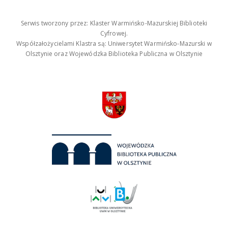
Serwis tworzony przez: Klaster Warmińsko-Mazurskiej Biblioteki
Cyfrowej.
Współzałożycielami Klastra są: Uniwersytet Warmińsko-Mazurski w
Olsztynie oraz Wojewódzka Biblioteka Publiczna w Olsztynie