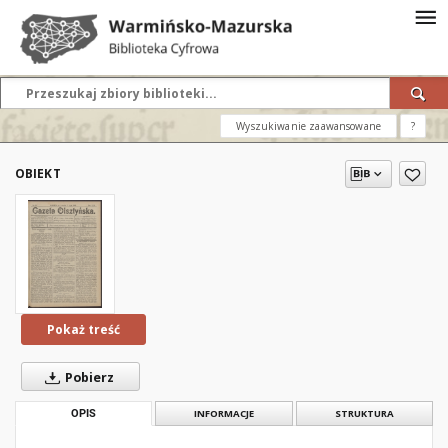
Wyszukiwanie zaawansowane
?
OBIEKT
Pokaż treść
Pobierz
OPIS
INFORMACJE
STRUKTURA