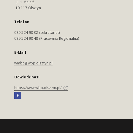
ul. 1 Maja 5
10-117 Olsztyn
Telefon
089 524 90 32 (sekretariat)
089 524 90 48 (Pracownia Regionalna)
E-Mail
wmbc@wbp.olsztyn.pl
Odwiedź nas!
https://www.wbp.olsztyn.pl/