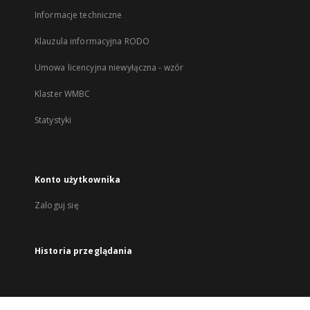
Informacje techniczne
Klauzula informacyjna RODO
Umowa licencyjna niewyłączna - wzór
Klaster WMBC
Statystyki
Konto użytkownika
Zaloguj się
Historia przeglądania