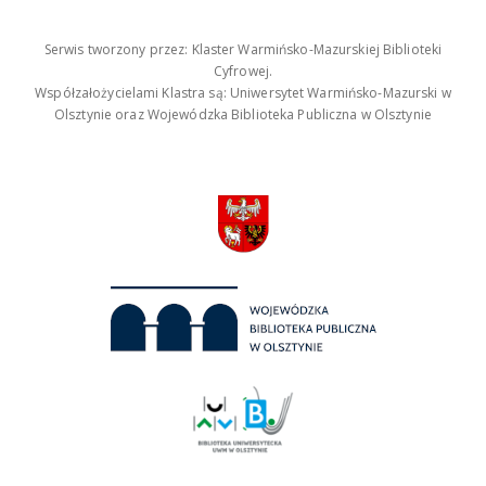
Serwis tworzony przez: Klaster Warmińsko-Mazurskiej Biblioteki
Cyfrowej.
Współzałożycielami Klastra są: Uniwersytet Warmińsko-Mazurski w
Olsztynie oraz Wojewódzka Biblioteka Publiczna w Olsztynie