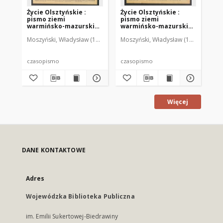
Życie Olsztyńskie :
Życie Olsztyńskie :
Życ
pismo ziemi
pismo ziemi
pi
warmińsko-mazurskiej,
warmińsko-mazurskiej,
wa
1949, nr 73
1949, nr 79
194
Moszyński, Władysław (1922-2001). Red.
Moszyński, Władysław (1922-2001). 
Mroczkowski, Włodzimierz (1
Mos
czasopismo
czasopismo
cz
Więcej
DANE KONTAKTOWE
Adres
Wojewódzka Biblioteka Publiczna
im. Emilii Sukertowej-Biedrawiny