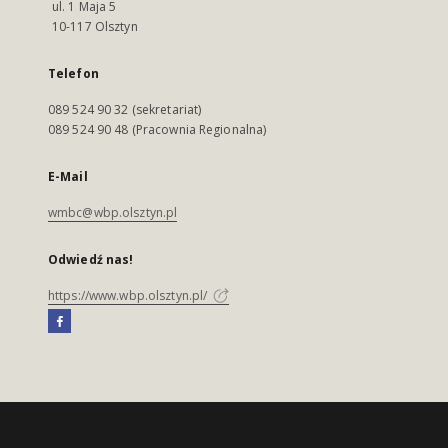
ul. 1 Maja 5
10-117 Olsztyn
Telefon
089 524 90 32 (sekretariat)
089 524 90 48 (Pracownia Regionalna)
E-Mail
wmbc@wbp.olsztyn.pl
Odwiedź nas!
https://www.wbp.olsztyn.pl/