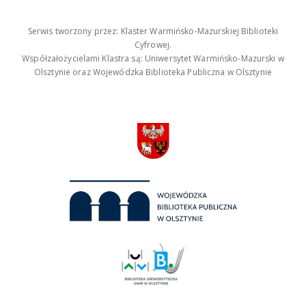
Serwis tworzony przez: Klaster Warmińsko-Mazurskiej Biblioteki
Cyfrowej.
Współzałożycielami Klastra są: Uniwersytet Warmińsko-Mazurski w
Olsztynie oraz Wojewódzka Biblioteka Publiczna w Olsztynie