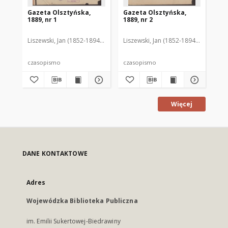
Gazeta Olsztyńska,
Gazeta Olsztyńska,
Ga
1889, nr 1
1889, nr 2
188
Liszewski, Jan (1852-1894). Red.
Liszewski, Jan (1852-1894). Red.
Lis
czasopismo
czasopismo
cz
Więcej
DANE KONTAKTOWE
Adres
Wojewódzka Biblioteka Publiczna
im. Emilii Sukertowej-Biedrawiny