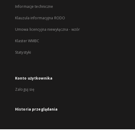
Informacje techniczne
Klauzula informacyjna RODO
Umowa licencyjna niewyłączna - wzór
Klaster WMBC
Statystyki
Konto użytkownika
Zaloguj się
Historia przeglądania