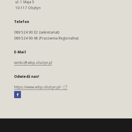
ul. 1 Maja 5
10-117 Olsztyn
Telefon
089 524 90 32 (sekretariat)
089 524 90 48 (Pracownia Regionalna)
E-Mail
wmbc@wbp.olsztyn.pl
Odwiedź nas!
https://www.wbp.olsztyn.pl/