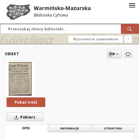
Wyszukiwanie zaawansowane
?
OBIEKT
Pokaż treść
Pobierz
OPIS
INFORMACJE
STRUKTURA