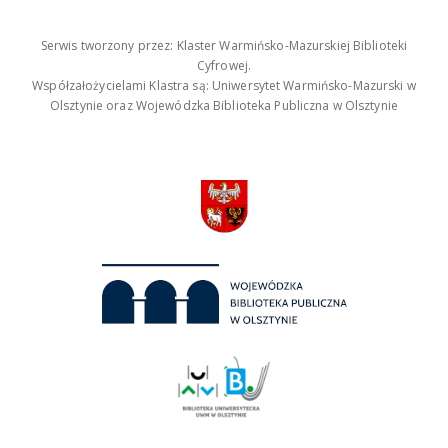
Serwis tworzony przez: Klaster Warmińsko-Mazurskiej Biblioteki
Cyfrowej.
Współzałożycielami Klastra są: Uniwersytet Warmińsko-Mazurski w
Olsztynie oraz Wojewódzka Biblioteka Publiczna w Olsztynie