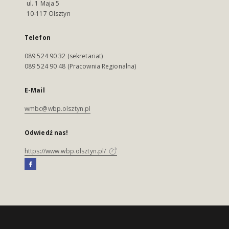
ul. 1 Maja 5
10-117 Olsztyn
Telefon
089 524 90 32 (sekretariat)
089 524 90 48 (Pracownia Regionalna)
E-Mail
wmbc@wbp.olsztyn.pl
Odwiedź nas!
https://www.wbp.olsztyn.pl/