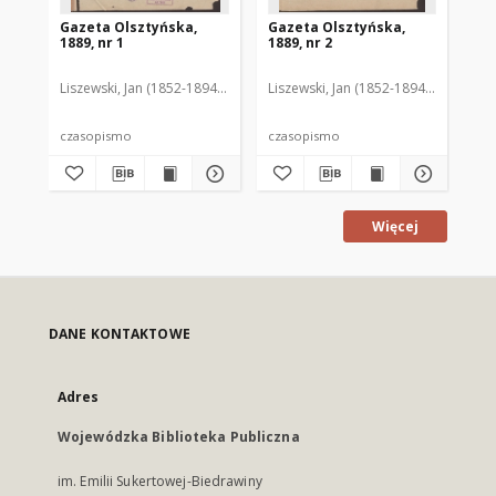
Gazeta Olsztyńska,
Gazeta Olsztyńska,
Ga
1889, nr 1
1889, nr 2
188
Liszewski, Jan (1852-1894). Red.
Liszewski, Jan (1852-1894). Red.
Lis
czasopismo
czasopismo
cz
Więcej
DANE KONTAKTOWE
Adres
Wojewódzka Biblioteka Publiczna
im. Emilii Sukertowej-Biedrawiny