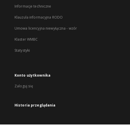
Informacje techniczne
Klauzula informacyjna RODO
Umowa licencyjna niewyłączna - wzór
Klaster WMBC
Statystyki
Konto użytkownika
Zaloguj się
Historia przeglądania