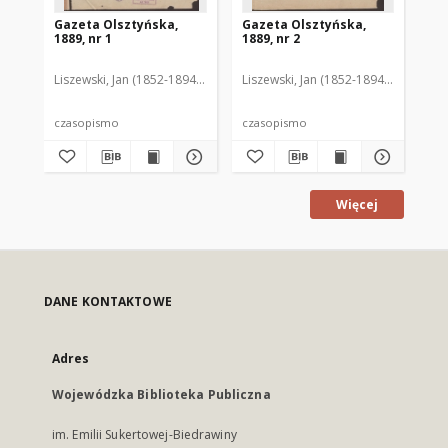
Gazeta Olsztyńska,
Gazeta Olsztyńska,
Ga
1889, nr 1
1889, nr 2
188
Liszewski, Jan (1852-1894). Red.
Liszewski, Jan (1852-1894). Red.
Lis
czasopismo
czasopismo
cz
Więcej
DANE KONTAKTOWE
Adres
Wojewódzka Biblioteka Publiczna
im. Emilii Sukertowej-Biedrawiny