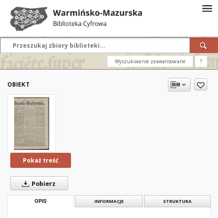
Wyszukiwanie zaawansowane
?
OBIEKT
Pokaż treść
Pobierz
OPIS
INFORMACJE
STRUKTURA