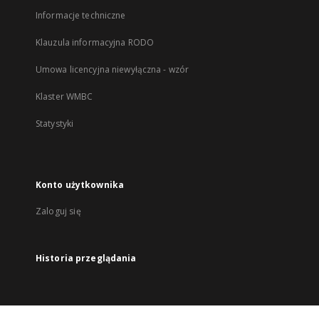
Informacje techniczne
Klauzula informacyjna RODO
Umowa licencyjna niewyłączna - wzór
Klaster WMBC
Statystyki
Konto użytkownika
Zaloguj się
Historia przeglądania