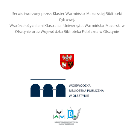
Serwis tworzony przez: Klaster Warmińsko-Mazurskiej Biblioteki
Cyfrowej.
Współzałożycielami Klastra są: Uniwersytet Warmińsko-Mazurski w
Olsztynie oraz Wojewódzka Biblioteka Publiczna w Olsztynie