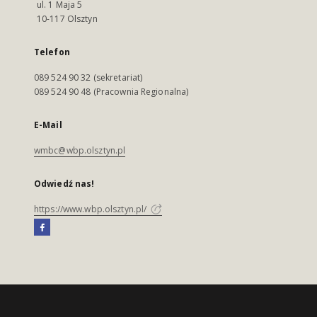
ul. 1 Maja 5
10-117 Olsztyn
Telefon
089 524 90 32 (sekretariat)
089 524 90 48 (Pracownia Regionalna)
E-Mail
wmbc@wbp.olsztyn.pl
Odwiedź nas!
https://www.wbp.olsztyn.pl/