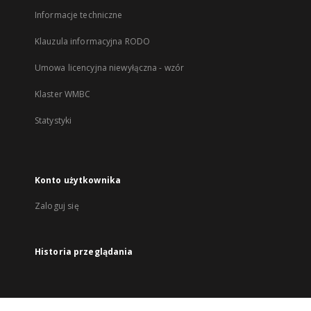
Informacje techniczne
Klauzula informacyjna RODO
Umowa licencyjna niewyłączna - wzór
Klaster WMBC
Statystyki
Konto użytkownika
Zaloguj się
Historia przeglądania