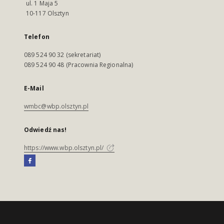
ul. 1 Maja 5
10-117 Olsztyn
Telefon
089 524 90 32 (sekretariat)
089 524 90 48 (Pracownia Regionalna)
E-Mail
wmbc@wbp.olsztyn.pl
Odwiedź nas!
https://www.wbp.olsztyn.pl/