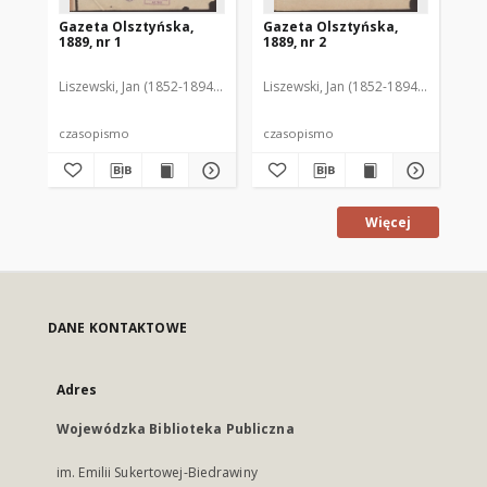
Gazeta Olsztyńska,
Gazeta Olsztyńska,
Ga
1889, nr 1
1889, nr 2
188
Liszewski, Jan (1852-1894). Red.
Liszewski, Jan (1852-1894). Red.
Lis
czasopismo
czasopismo
cz
Więcej
DANE KONTAKTOWE
Adres
Wojewódzka Biblioteka Publiczna
im. Emilii Sukertowej-Biedrawiny