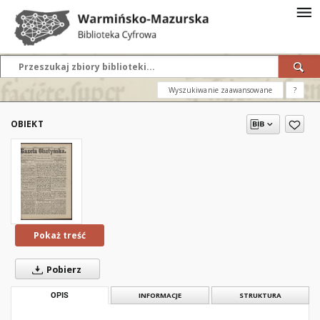
Wyszukiwanie zaawansowane
?
OBIEKT
Pokaż treść
Pobierz
OPIS
INFORMACJE
STRUKTURA