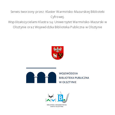
Serwis tworzony przez: Klaster Warmińsko-Mazurskiej Biblioteki
Cyfrowej.
Współzałożycielami Klastra są: Uniwersytet Warmińsko-Mazurski w
Olsztynie oraz Wojewódzka Biblioteka Publiczna w Olsztynie