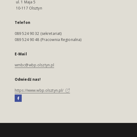
ul. 1 Maja 5
10-117 Olsztyn
Telefon
089 524 90 32 (sekretariat)
089 524 90 48 (Pracownia Regionalna)
E-Mail
wmbc@wbp.olsztyn.pl
Odwiedź nas!
https://www.wbp.olsztyn.pl/