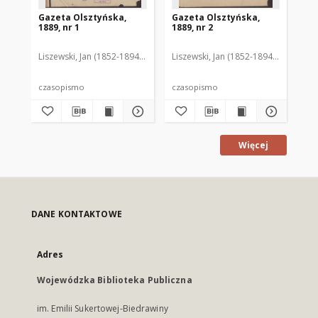
Gazeta Olsztyńska,
Gazeta Olsztyńska,
Ga
1889, nr 1
1889, nr 2
188
Liszewski, Jan (1852-1894). Red.
Liszewski, Jan (1852-1894). Red.
Lis
czasopismo
czasopismo
cz
Więcej
DANE KONTAKTOWE
Adres
Wojewódzka Biblioteka Publiczna
im. Emilii Sukertowej-Biedrawiny