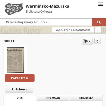
Wyszukiwanie zaawansowane
?
OBIEKT
Pokaż treść
Pobierz
OPIS
INFORMACJE
STRUKTURA