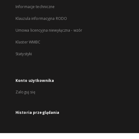
Informacje techniczne
Klauzula informacyjna RODO
Umowa licencyjna niewyłączna - wzór
Klaster WMBC
Statystyki
Konto użytkownika
Zaloguj się
Historia przeglądania