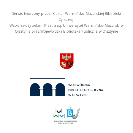
Serwis tworzony przez: Klaster Warmińsko-Mazurskiej Biblioteki
Cyfrowej.
Współzałożycielami Klastra są: Uniwersytet Warmińsko-Mazurski w
Olsztynie oraz Wojewódzka Biblioteka Publiczna w Olsztynie