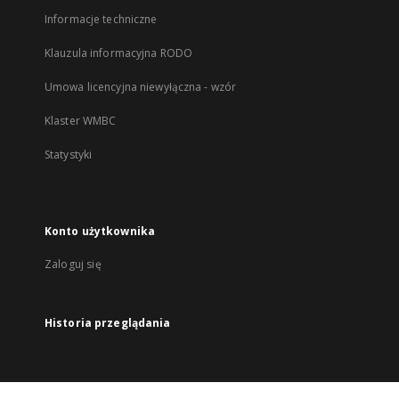
Informacje techniczne
Klauzula informacyjna RODO
Umowa licencyjna niewyłączna - wzór
Klaster WMBC
Statystyki
Konto użytkownika
Zaloguj się
Historia przeglądania