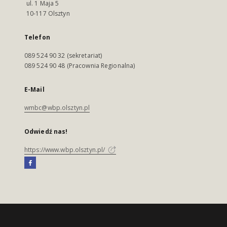
ul. 1 Maja 5
10-117 Olsztyn
Telefon
089 524 90 32 (sekretariat)
089 524 90 48 (Pracownia Regionalna)
E-Mail
wmbc@wbp.olsztyn.pl
Odwiedź nas!
https://www.wbp.olsztyn.pl/