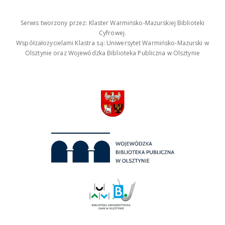
Serwis tworzony przez: Klaster Warmińsko-Mazurskiej Biblioteki
Cyfrowej.
Współzałożycielami Klastra są: Uniwersytet Warmińsko-Mazurski w
Olsztynie oraz Wojewódzka Biblioteka Publiczna w Olsztynie