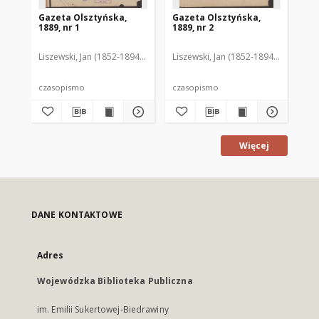
Gazeta Olsztyńska,
Gazeta Olsztyńska,
Ga
1889, nr 1
1889, nr 2
188
Liszewski, Jan (1852-1894). Red.
Liszewski, Jan (1852-1894). Red.
Lis
czasopismo
czasopismo
cz
Więcej
DANE KONTAKTOWE
Adres
Wojewódzka Biblioteka Publiczna
im. Emilii Sukertowej-Biedrawiny