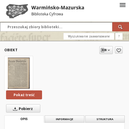
Wyszukiwanie zaawansowane
?
OBIEKT
Pokaż treść
Pobierz
OPIS
INFORMACJE
STRUKTURA