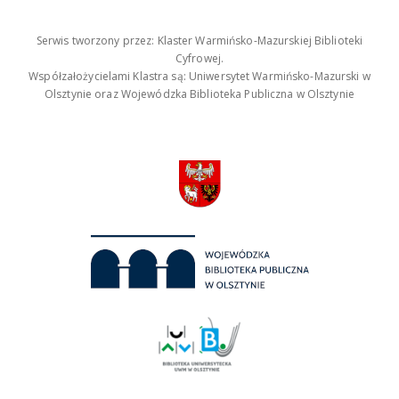
Serwis tworzony przez: Klaster Warmińsko-Mazurskiej Biblioteki
Cyfrowej.
Współzałożycielami Klastra są: Uniwersytet Warmińsko-Mazurski w
Olsztynie oraz Wojewódzka Biblioteka Publiczna w Olsztynie