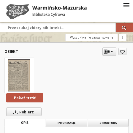
Wyszukiwanie zaawansowane
?
OBIEKT
Pokaż treść
Pobierz
OPIS
INFORMACJE
STRUKTURA