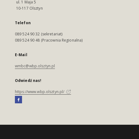
ul. 1 Maja 5
10-117 Olsztyn
Telefon
089 524 90 32 (sekretariat)
089 524 90 48 (Pracownia Regionalna)
E-Mail
wmbc@wbp.olsztyn.pl
Odwiedź nas!
https://www.wbp.olsztyn.pl/