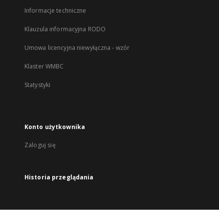
Informacje techniczne
Klauzula informacyjna RODO
Umowa licencyjna niewyłączna - wzór
Klaster WMBC
Statystyki
Konto użytkownika
Zaloguj się
Historia przeglądania