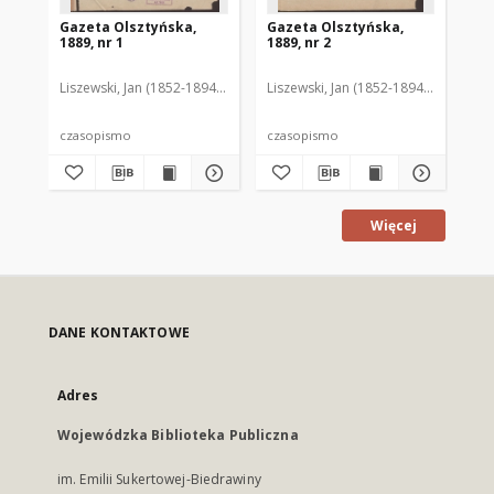
Gazeta Olsztyńska,
Gazeta Olsztyńska,
Ga
1889, nr 1
1889, nr 2
188
Liszewski, Jan (1852-1894). Red.
Liszewski, Jan (1852-1894). Red.
Lis
czasopismo
czasopismo
cz
Więcej
DANE KONTAKTOWE
Adres
Wojewódzka Biblioteka Publiczna
im. Emilii Sukertowej-Biedrawiny