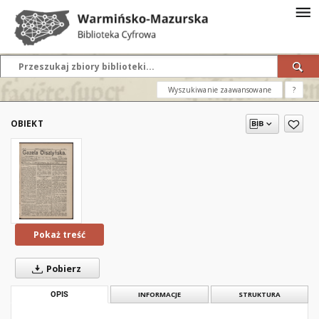
Wyszukiwanie zaawansowane
?
OBIEKT
Pokaż treść
Pobierz
OPIS
INFORMACJE
STRUKTURA