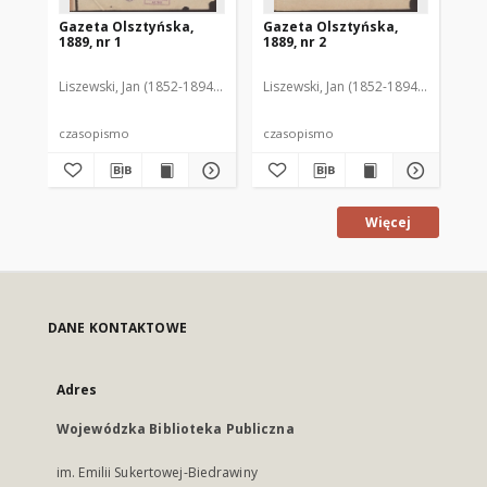
Gazeta Olsztyńska,
Gazeta Olsztyńska,
Ga
1889, nr 1
1889, nr 2
188
Liszewski, Jan (1852-1894). Red.
Liszewski, Jan (1852-1894). Red.
Lis
czasopismo
czasopismo
cz
Więcej
DANE KONTAKTOWE
Adres
Wojewódzka Biblioteka Publiczna
im. Emilii Sukertowej-Biedrawiny