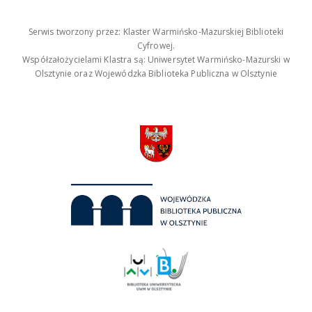
Serwis tworzony przez: Klaster Warmińsko-Mazurskiej Biblioteki
Cyfrowej.
Współzałożycielami Klastra są: Uniwersytet Warmińsko-Mazurski w
Olsztynie oraz Wojewódzka Biblioteka Publiczna w Olsztynie