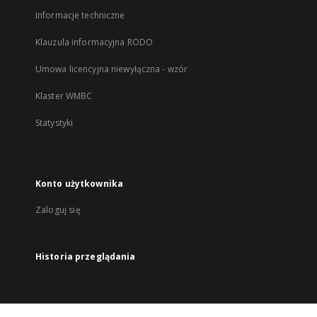
Informacje techniczne
Klauzula informacyjna RODO
Umowa licencyjna niewyłączna - wzór
Klaster WMBC
Statystyki
Konto użytkownika
Zaloguj się
Historia przeglądania