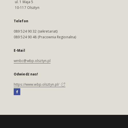
ul. 1 Maja 5
10-117 Olsztyn
Telefon
089 524 90 32 (sekretariat)
089 524 90 48 (Pracownia Regionalna)
E-Mail
wmbc@wbp.olsztyn.pl
Odwiedź nas!
https://www.wbp.olsztyn.pl/