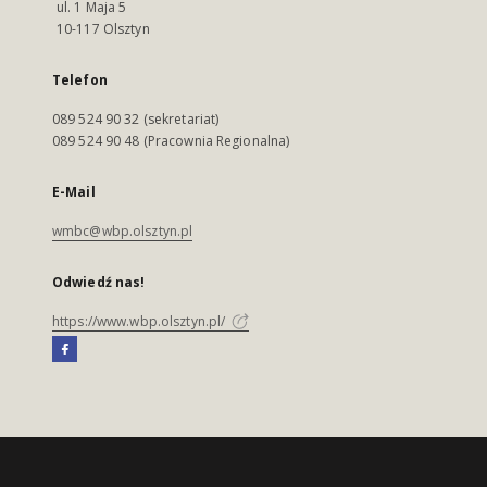
ul. 1 Maja 5
10-117 Olsztyn
Telefon
089 524 90 32 (sekretariat)
089 524 90 48 (Pracownia Regionalna)
E-Mail
wmbc@wbp.olsztyn.pl
Odwiedź nas!
https://www.wbp.olsztyn.pl/