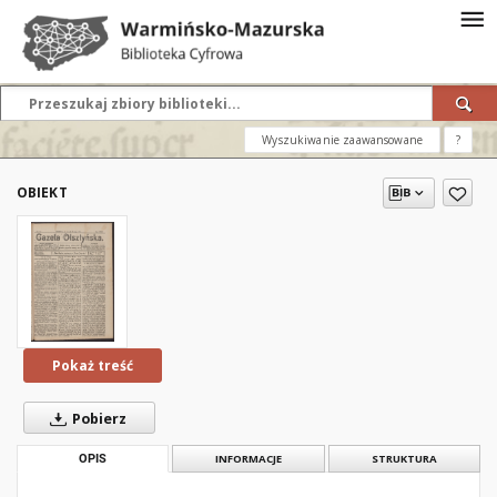
Wyszukiwanie zaawansowane
?
OBIEKT
Pokaż treść
Pobierz
OPIS
INFORMACJE
STRUKTURA