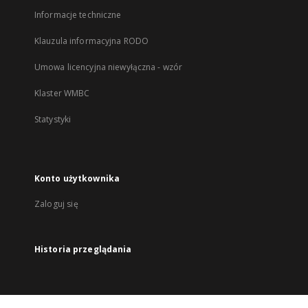
Informacje techniczne
Klauzula informacyjna RODO
Umowa licencyjna niewyłączna - wzór
Klaster WMBC
Statystyki
Konto użytkownika
Zaloguj się
Historia przeglądania