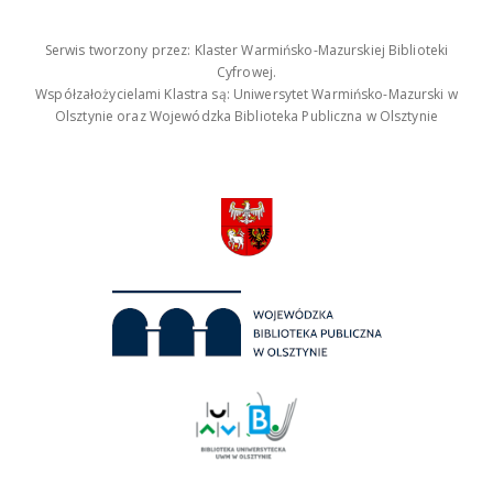
Serwis tworzony przez: Klaster Warmińsko-Mazurskiej Biblioteki
Cyfrowej.
Współzałożycielami Klastra są: Uniwersytet Warmińsko-Mazurski w
Olsztynie oraz Wojewódzka Biblioteka Publiczna w Olsztynie