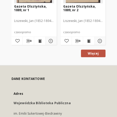
Gazeta Olsztyńska,
Gazeta Olsztyńska,
Ga
1889, nr 1
1889, nr 2
188
Liszewski, Jan (1852-1894). Red.
Liszewski, Jan (1852-1894). Red.
Lis
czasopismo
czasopismo
cz
Więcej
DANE KONTAKTOWE
Adres
Wojewódzka Biblioteka Publiczna
im. Emilii Sukertowej-Biedrawiny