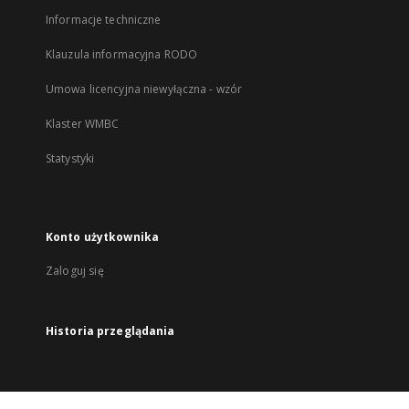
Informacje techniczne
Klauzula informacyjna RODO
Umowa licencyjna niewyłączna - wzór
Klaster WMBC
Statystyki
Konto użytkownika
Zaloguj się
Historia przeglądania