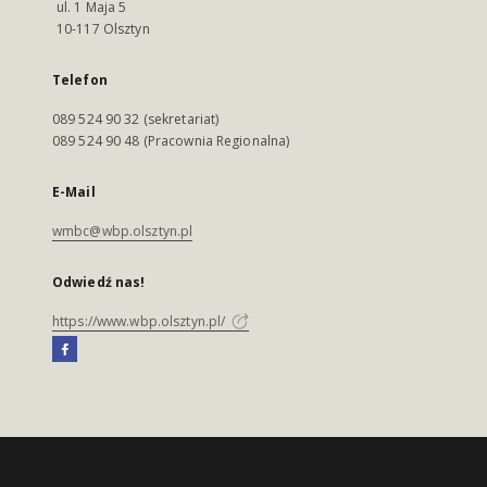
ul. 1 Maja 5
10-117 Olsztyn
Telefon
089 524 90 32 (sekretariat)
089 524 90 48 (Pracownia Regionalna)
E-Mail
wmbc@wbp.olsztyn.pl
Odwiedź nas!
https://www.wbp.olsztyn.pl/