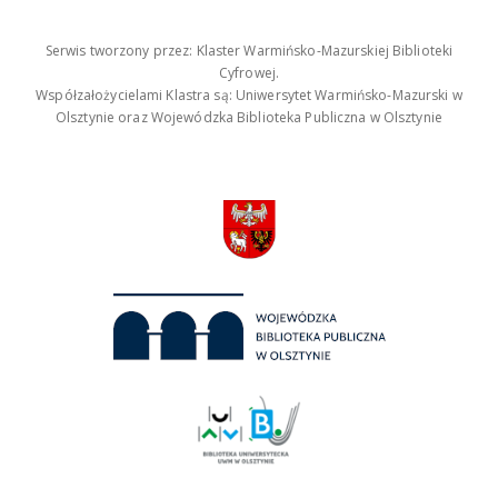
Serwis tworzony przez: Klaster Warmińsko-Mazurskiej Biblioteki
Cyfrowej.
Współzałożycielami Klastra są: Uniwersytet Warmińsko-Mazurski w
Olsztynie oraz Wojewódzka Biblioteka Publiczna w Olsztynie