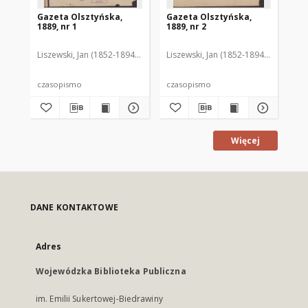
Gazeta Olsztyńska,
Gazeta Olsztyńska,
Ga
1889, nr 1
1889, nr 2
188
Liszewski, Jan (1852-1894). Red.
Liszewski, Jan (1852-1894). Red.
Lis
czasopismo
czasopismo
cz
Więcej
DANE KONTAKTOWE
Adres
Wojewódzka Biblioteka Publiczna
im. Emilii Sukertowej-Biedrawiny