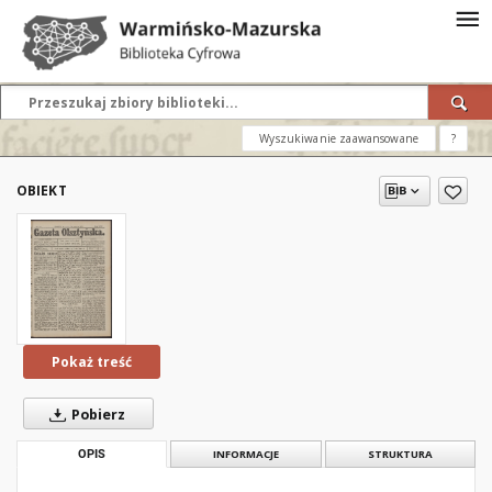
Wyszukiwanie zaawansowane
?
OBIEKT
Pokaż treść
Pobierz
OPIS
INFORMACJE
STRUKTURA