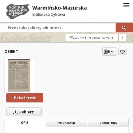
Wyszukiwanie zaawansowane
?
OBIEKT
Pokaż treść
Pobierz
OPIS
INFORMACJE
STRUKTURA