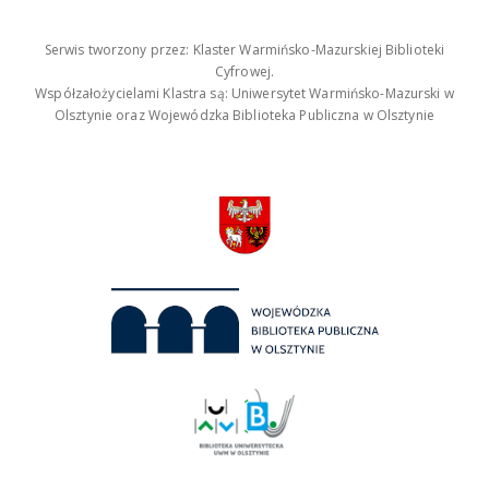
Serwis tworzony przez: Klaster Warmińsko-Mazurskiej Biblioteki
Cyfrowej.
Współzałożycielami Klastra są: Uniwersytet Warmińsko-Mazurski w
Olsztynie oraz Wojewódzka Biblioteka Publiczna w Olsztynie