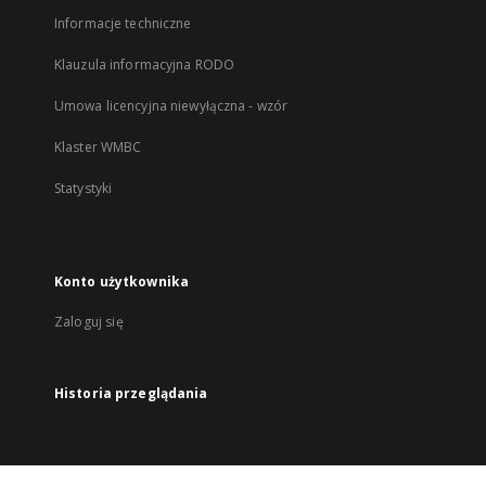
Informacje techniczne
Klauzula informacyjna RODO
Umowa licencyjna niewyłączna - wzór
Klaster WMBC
Statystyki
Konto użytkownika
Zaloguj się
Historia przeglądania