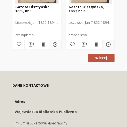
Gazeta Olsztyńska,
Gazeta Olsztyńska,
Ga
1889, nr 1
1889, nr 2
188
Liszewski, Jan (1852-1894). Red.
Liszewski, Jan (1852-1894). Red.
Lis
czasopismo
czasopismo
cz
Więcej
DANE KONTAKTOWE
Adres
Wojewódzka Biblioteka Publiczna
im. Emilii Sukertowej-Biedrawiny