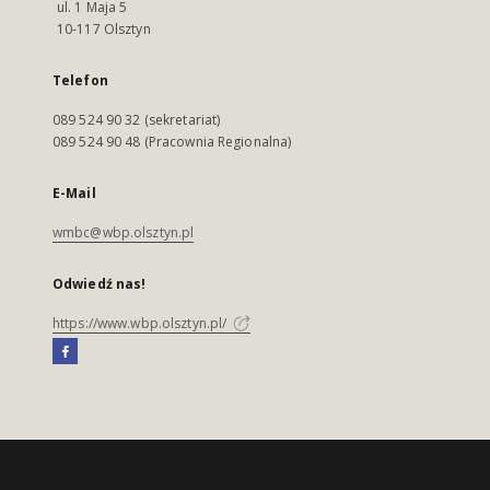
ul. 1 Maja 5
10-117 Olsztyn
Telefon
089 524 90 32 (sekretariat)
089 524 90 48 (Pracownia Regionalna)
E-Mail
wmbc@wbp.olsztyn.pl
Odwiedź nas!
https://www.wbp.olsztyn.pl/