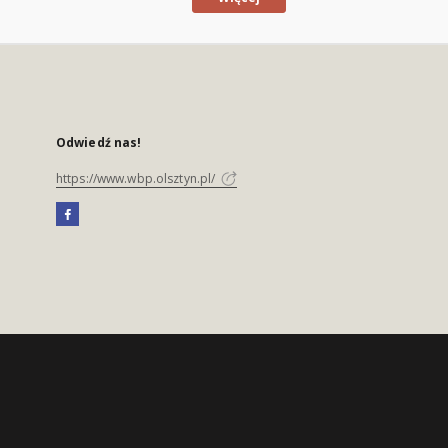
Odwiedź nas!
https://www.wbp.olsztyn.pl/