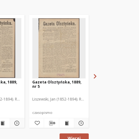
ka, 1889,
Gazeta Olsztyńska, 1889,
Gazeta Olsztyńska, 1
nr 5
nr 6
52-1894). Red.
Liszewski, Jan (1852-1894). Red.
Liszewski, Jan (1852-189
czasopismo
czasopismo
Więcej