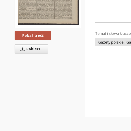
Temat i słowa klucz
Pokaż treść
Gazety polskie ; G
Pobierz