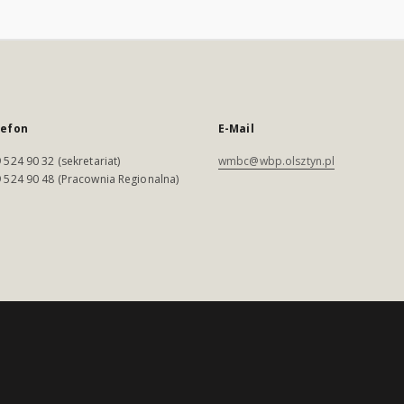
lefon
E-Mail
 524 90 32 (sekretariat)
wmbc@wbp.olsztyn.pl
 524 90 48 (Pracownia Regionalna)