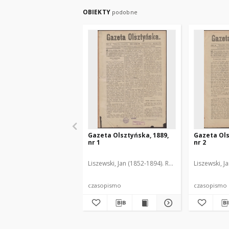
OBIEKTY
podobne
Gazeta Olsztyńska, 1889,
Gazeta Ols
nr 1
nr 2
Liszewski, Jan (1852-1894). Red.
Liszewski, J
czasopismo
czasopismo