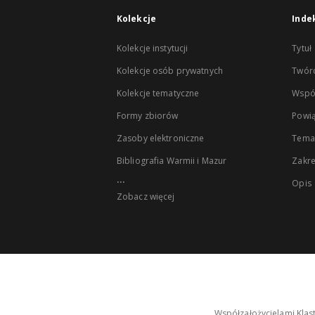
Kolekcje
Inde
Kolekcje instytucji
Tytuł
Kolekcje osób prywatnych
Twór
Kolekcje tematyczne
Wspó
Formy zbiorów
Powią
Zasoby elektroniczne
Tema
Bibliografia Warmii i Mazur
Zakr
...
Opis
Zobacz więcej
Współzałożycielami Klas