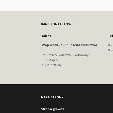
DANE KONTAKTOWE
Adres
Te
Wojewódzka Biblioteka Publiczna
089
089
im. Emilii Sukertowej-Biedrawiny
ul. 1 Maja 5
10-117 Olsztyn
MAPA STRONY
Strona główna