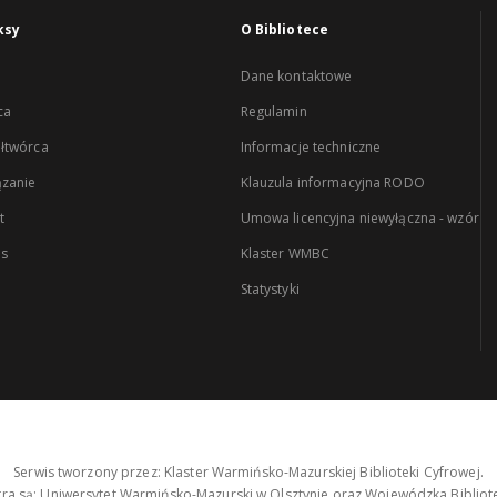
ksy
O Bibliotece
Dane kontaktowe
ca
Regulamin
łtwórca
Informacje techniczne
zanie
Klauzula informacyjna RODO
t
Umowa licencyjna niewyłączna - wzór
es
Klaster WMBC
Statystyki
Serwis tworzony przez: Klaster Warmińsko-Mazurskiej Biblioteki Cyfrowej.
tra są: Uniwersytet Warmińsko-Mazurski w Olsztynie oraz Wojewódzka Bibliote