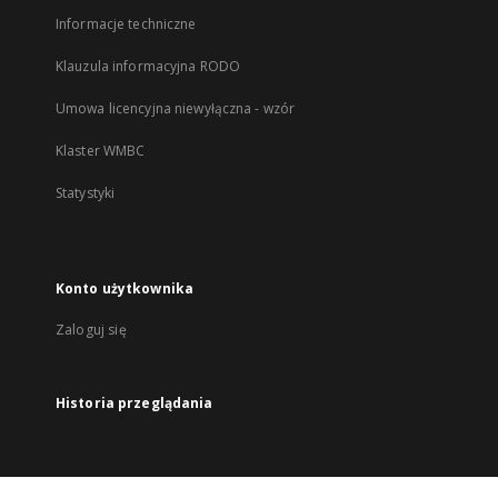
Informacje techniczne
Klauzula informacyjna RODO
Umowa licencyjna niewyłączna - wzór
Klaster WMBC
Statystyki
Konto użytkownika
Zaloguj się
Historia przeglądania