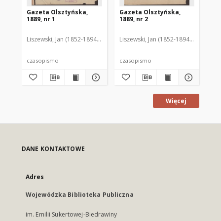
Gazeta Olsztyńska,
Gazeta Olsztyńska,
Ga
1889, nr 1
1889, nr 2
188
Liszewski, Jan (1852-1894). Red.
Liszewski, Jan (1852-1894). Red.
Lis
czasopismo
czasopismo
cz
Więcej
DANE KONTAKTOWE
Adres
Wojewódzka Biblioteka Publiczna
im. Emilii Sukertowej-Biedrawiny