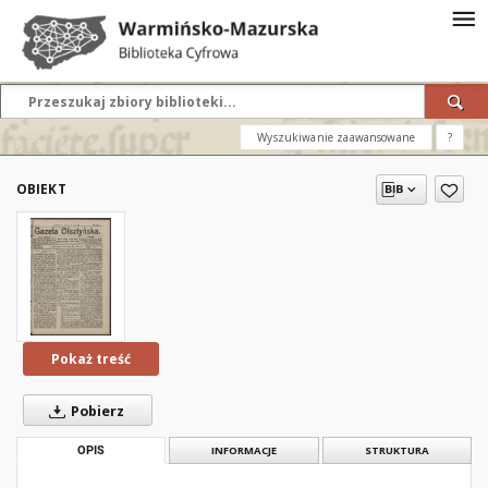
Wyszukiwanie zaawansowane
?
OBIEKT
Pokaż treść
Pobierz
OPIS
INFORMACJE
STRUKTURA