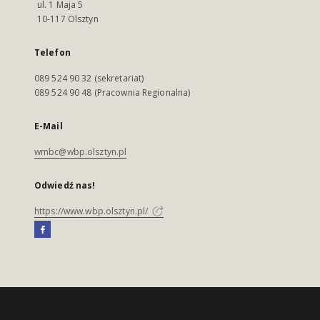
ul. 1 Maja 5
10-117 Olsztyn
Telefon
089 524 90 32 (sekretariat)
089 524 90 48 (Pracownia Regionalna)
E-Mail
wmbc@wbp.olsztyn.pl
Odwiedź nas!
https://www.wbp.olsztyn.pl/