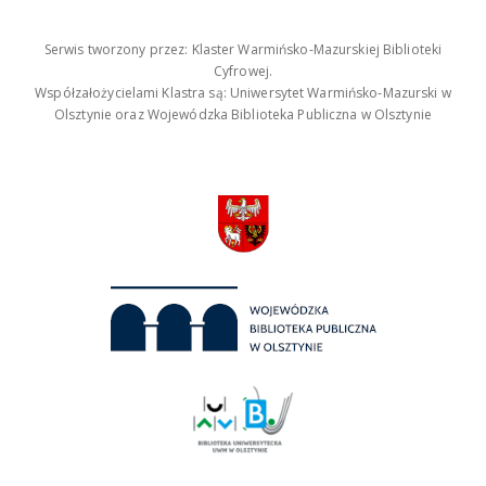
Serwis tworzony przez: Klaster Warmińsko-Mazurskiej Biblioteki
Cyfrowej.
Współzałożycielami Klastra są: Uniwersytet Warmińsko-Mazurski w
Olsztynie oraz Wojewódzka Biblioteka Publiczna w Olsztynie