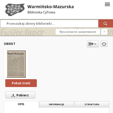
Wyszukiwanie zaawansowane
?
OBIEKT
Pokaż treść
Pobierz
OPIS
INFORMACJE
STRUKTURA