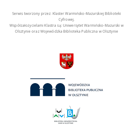
Serwis tworzony przez: Klaster Warmińsko-Mazurskiej Biblioteki
Cyfrowej.
Współzałożycielami Klastra są: Uniwersytet Warmińsko-Mazurski w
Olsztynie oraz Wojewódzka Biblioteka Publiczna w Olsztynie