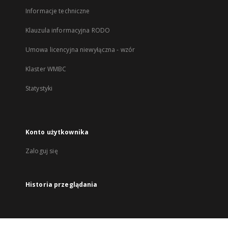
Informacje techniczne
Klauzula informacyjna RODO
Umowa licencyjna niewyłączna - wzór
Klaster WMBC
Statystyki
Konto użytkownika
Zaloguj się
Historia przeglądania