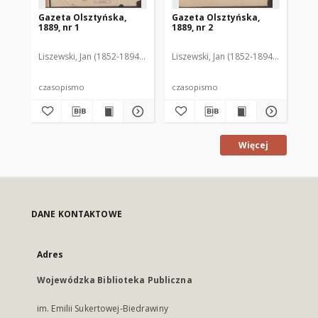
Gazeta Olsztyńska,
Gazeta Olsztyńska,
Ga
1889, nr 1
1889, nr 2
188
Liszewski, Jan (1852-1894). Red.
Liszewski, Jan (1852-1894). Red.
Lis
czasopismo
czasopismo
cz
Więcej
DANE KONTAKTOWE
Adres
Wojewódzka Biblioteka Publiczna
im. Emilii Sukertowej-Biedrawiny