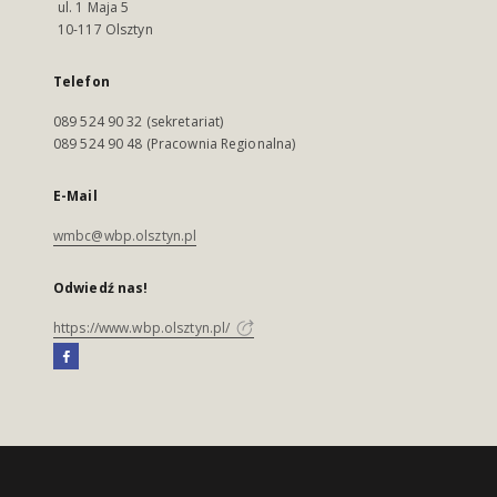
ul. 1 Maja 5
10-117 Olsztyn
Telefon
089 524 90 32 (sekretariat)
089 524 90 48 (Pracownia Regionalna)
E-Mail
wmbc@wbp.olsztyn.pl
Odwiedź nas!
https://www.wbp.olsztyn.pl/