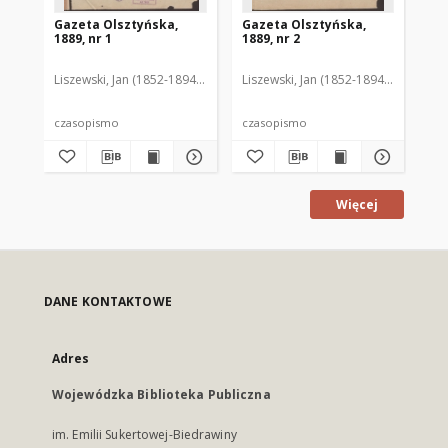
Gazeta Olsztyńska,
Gazeta Olsztyńska,
Ga
1889, nr 1
1889, nr 2
188
Liszewski, Jan (1852-1894). Red.
Liszewski, Jan (1852-1894). Red.
Lis
czasopismo
czasopismo
cz
Więcej
DANE KONTAKTOWE
Adres
Wojewódzka Biblioteka Publiczna
im. Emilii Sukertowej-Biedrawiny