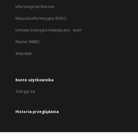
Informacje techniczne
Klauzula informacyjna RODO
Umowa licencyjna niewyłączna - wzór
Klaster WMBC
Statystyki
Konto użytkownika
Zaloguj się
Historia przeglądania