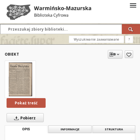
Wyszukiwanie zaawansowane
?
OBIEKT
Pokaż treść
Pobierz
OPIS
INFORMACJE
STRUKTURA