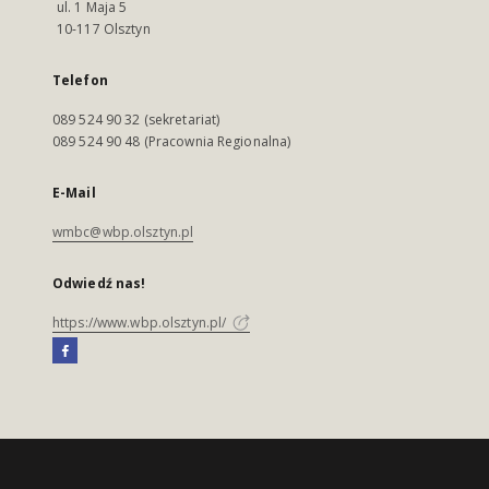
ul. 1 Maja 5
10-117 Olsztyn
Telefon
089 524 90 32 (sekretariat)
089 524 90 48 (Pracownia Regionalna)
E-Mail
wmbc@wbp.olsztyn.pl
Odwiedź nas!
https://www.wbp.olsztyn.pl/