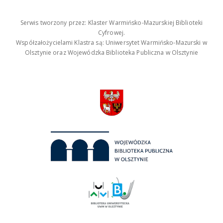
Serwis tworzony przez: Klaster Warmińsko-Mazurskiej Biblioteki
Cyfrowej.
Współzałożycielami Klastra są: Uniwersytet Warmińsko-Mazurski w
Olsztynie oraz Wojewódzka Biblioteka Publiczna w Olsztynie