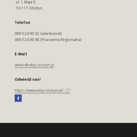
ul. 1 Maja 5
10-117 Olsztyn
Telefon
089 524 90 32 (sekretariat)
089 524 90 48 (Pracownia Regionalna)
E-Mail
wmbc@wbp.olsztyn.pl
Odwiedź nas!
https://www.wbp.olsztyn.pl/