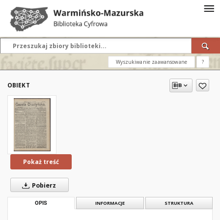
Wyszukiwanie zaawansowane
?
OBIEKT
Pokaż treść
Pobierz
OPIS
INFORMACJE
STRUKTURA