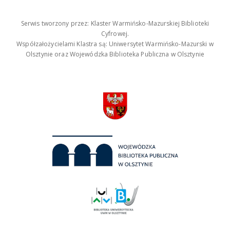
Serwis tworzony przez: Klaster Warmińsko-Mazurskiej Biblioteki
Cyfrowej.
Współzałożycielami Klastra są: Uniwersytet Warmińsko-Mazurski w
Olsztynie oraz Wojewódzka Biblioteka Publiczna w Olsztynie