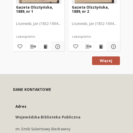
Gazeta Olsztyńska,
Gazeta Olsztyńska,
Ga
1889, nr 1
1889, nr 2
188
Liszewski, Jan (1852-1894). Red.
Liszewski, Jan (1852-1894). Red.
Lis
czasopismo
czasopismo
cz
Więcej
DANE KONTAKTOWE
Adres
Wojewódzka Biblioteka Publiczna
im. Emilii Sukertowej-Biedrawiny