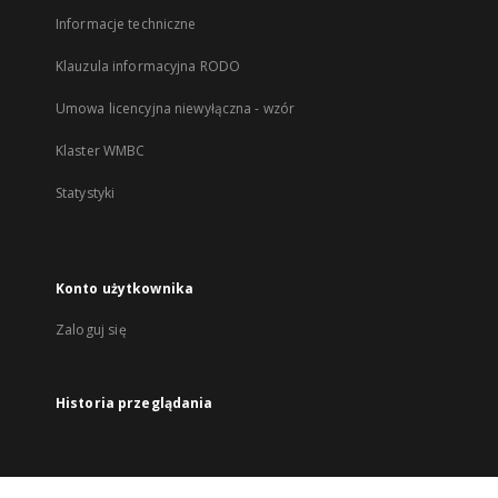
Informacje techniczne
Klauzula informacyjna RODO
Umowa licencyjna niewyłączna - wzór
Klaster WMBC
Statystyki
Konto użytkownika
Zaloguj się
Historia przeglądania