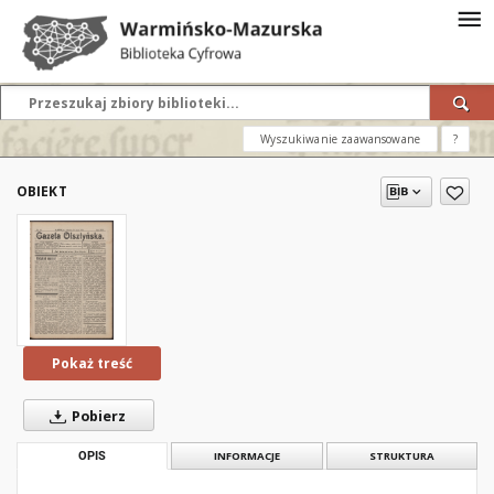
Wyszukiwanie zaawansowane
?
OBIEKT
Pokaż treść
Pobierz
OPIS
INFORMACJE
STRUKTURA