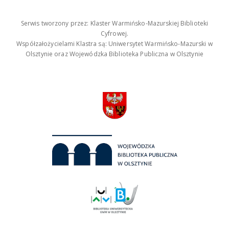
Serwis tworzony przez: Klaster Warmińsko-Mazurskiej Biblioteki
Cyfrowej.
Współzałożycielami Klastra są: Uniwersytet Warmińsko-Mazurski w
Olsztynie oraz Wojewódzka Biblioteka Publiczna w Olsztynie