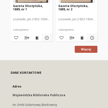
Gazeta Olsztyńska,
Gazeta Olsztyńska,
Ga
1889, nr 1
1889, nr 2
188
Liszewski, Jan (1852-1894). Red.
Liszewski, Jan (1852-1894). Red.
Lis
czasopismo
czasopismo
cz
Więcej
DANE KONTAKTOWE
Adres
Wojewódzka Biblioteka Publiczna
im. Emilii Sukertowej-Biedrawiny