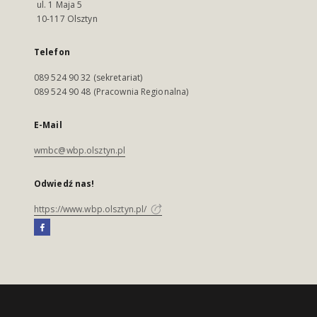
ul. 1 Maja 5
10-117 Olsztyn
Telefon
089 524 90 32 (sekretariat)
089 524 90 48 (Pracownia Regionalna)
E-Mail
wmbc@wbp.olsztyn.pl
Odwiedź nas!
https://www.wbp.olsztyn.pl/