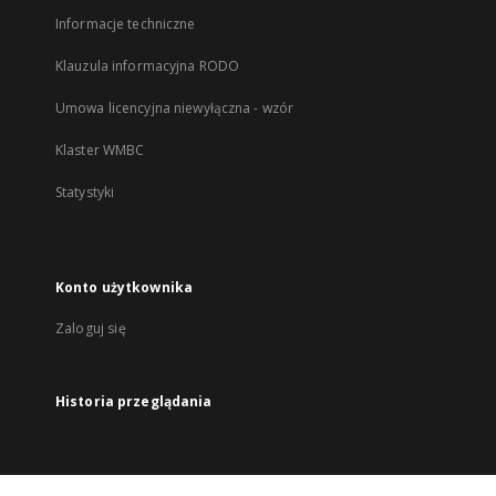
Informacje techniczne
Klauzula informacyjna RODO
Umowa licencyjna niewyłączna - wzór
Klaster WMBC
Statystyki
Konto użytkownika
Zaloguj się
Historia przeglądania