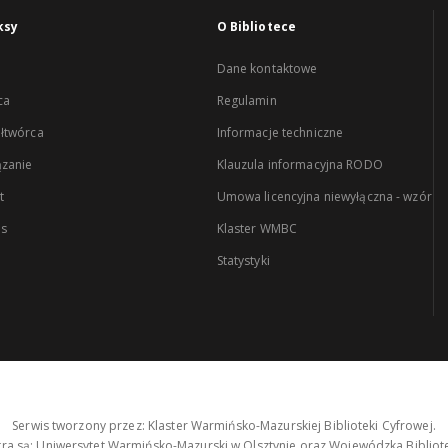
ksy
O Bibliotece
Dane kontaktowe
ca
Regulamin
łtwórca
Informacje techniczne
zanie
Klauzula informacyjna RODO
t
Umowa licencyjna niewyłączna - wzór
es
Klaster WMBC
Statystyki
Serwis tworzony przez: Klaster Warmińsko-Mazurskiej Biblioteki Cyfrowej.
tra są: Uniwersytet Warmińsko-Mazurski w Olsztynie oraz Wojewódzka Bibliote