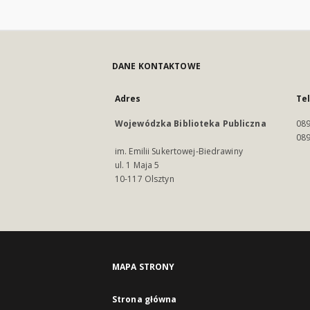
DANE KONTAKTOWE
Adres
Te
Wojewódzka Biblioteka Publiczna
089
089
im. Emilii Sukertowej-Biedrawiny
ul. 1 Maja 5
10-117 Olsztyn
MAPA STRONY
Strona główna