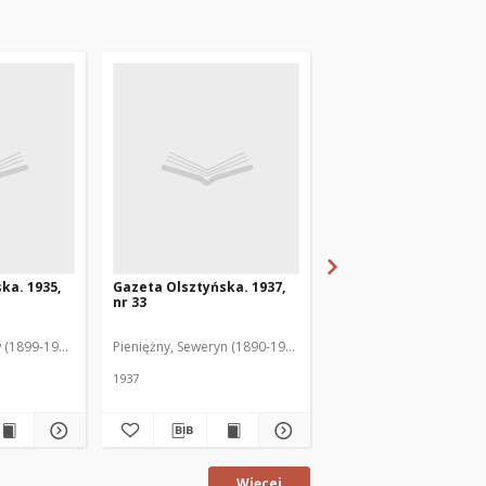
ka. 1935,
Gazeta Olsztyńska. 1937,
Gazeta Olsztyńska. 1
nr 33
nr 17
 (1899-1975). Red.
Pieniężny, Seweryn (1890-1940). Red.
Jankowski, Wacław (1899
1937
1936
Więcej