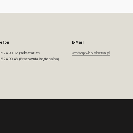
lefon
E-Mail
 524 90 32 (sekretariat)
wmbc@wbp.olsztyn.pl
 524 90 48 (Pracownia Regionalna)