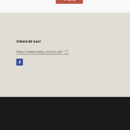
Odwiedź nas!
https://www.wbp.olsztyn.pl/