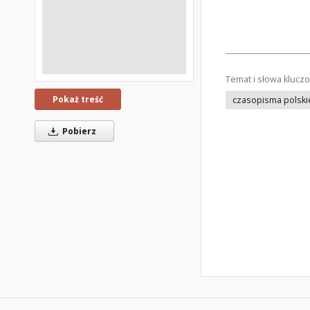
Temat i słowa klucz
Pokaż treść
czasopisma polski
Pobierz