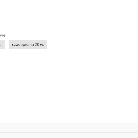
owe:
e
czasopisma 20 w.