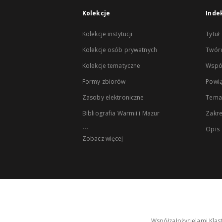
Kolekcje
Inde
Kolekcje instytucji
Tytuł
Kolekcje osób prywatnych
Twór
Kolekcje tematyczne
Wspó
Formy zbiorów
Powią
Zasoby elektroniczne
Tema
Bibliografia Warmii i Mazur
Zakr
...
Opis
Zobacz więcej
Współzałożycielami Klas