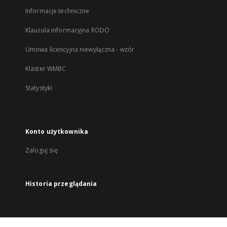
Informacje techniczne
Klauzula informacyjna RODO
Umowa licencyjna niewyłączna - wzór
Klaster WMBC
Statystyki
Konto użytkownika
Zaloguj się
Historia przeglądania