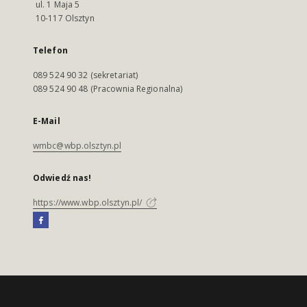
ul. 1 Maja 5
10-117 Olsztyn
Telefon
089 524 90 32 (sekretariat)
089 524 90 48 (Pracownia Regionalna)
E-Mail
wmbc@wbp.olsztyn.pl
Odwiedź nas!
https://www.wbp.olsztyn.pl/