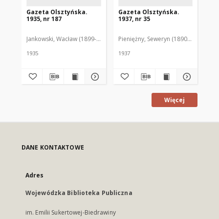
Gazeta Olsztyńska.
Gazeta Olsztyńska.
Ga
1935, nr 187
1937, nr 35
193
Jankowski, Wacław (1899-1975). Red.
Pieniężny, Seweryn (1890-1940). Red
Jan
1935
1937
193
Więcej
DANE KONTAKTOWE
Adres
Wojewódzka Biblioteka Publiczna
im. Emilii Sukertowej-Biedrawiny