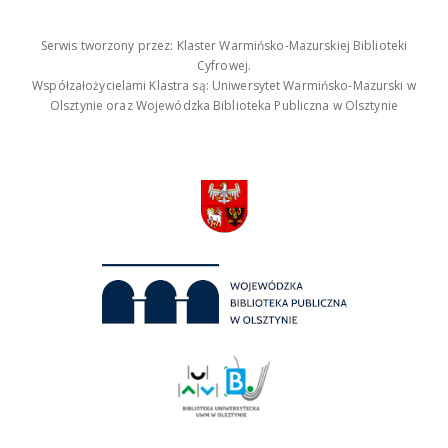
Serwis tworzony przez: Klaster Warmińsko-Mazurskiej Biblioteki
Cyfrowej.
Współzałożycielami Klastra są: Uniwersytet Warmińsko-Mazurski w
Olsztynie oraz Wojewódzka Biblioteka Publiczna w Olsztynie