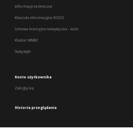
Informacje techniczne
Klauzula informacyjna RODO
Umowa licencyjna niewyłączna - wzór
Klaster WMBC
Statystyki
Konto użytkownika
Zaloguj się
Historia przeglądania