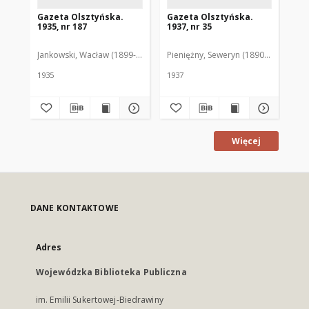
Gazeta Olsztyńska.
Gazeta Olsztyńska.
Ga
1935, nr 187
1937, nr 35
193
Jankowski, Wacław (1899-1975). Red.
Pieniężny, Seweryn (1890-1940). Red
Jan
1935
1937
193
Więcej
DANE KONTAKTOWE
Adres
Wojewódzka Biblioteka Publiczna
im. Emilii Sukertowej-Biedrawiny