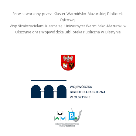
Serwis tworzony przez: Klaster Warmińsko-Mazurskiej Biblioteki
Cyfrowej.
Współzałożycielami Klastra są: Uniwersytet Warmińsko-Mazurski w
Olsztynie oraz Wojewódzka Biblioteka Publiczna w Olsztynie