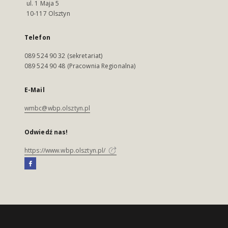
ul. 1 Maja 5
10-117 Olsztyn
Telefon
089 524 90 32 (sekretariat)
089 524 90 48 (Pracownia Regionalna)
E-Mail
wmbc@wbp.olsztyn.pl
Odwiedź nas!
https://www.wbp.olsztyn.pl/