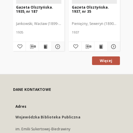
Gazeta Olsztyńska.
Gazeta Olsztyńska.
Ga
1935, nr 187
1937, nr 35
193
Jankowski, Wacław (1899-1975). Red.
Pieniężny, Seweryn (1890-1940). Red
Jan
1935
1937
193
Więcej
DANE KONTAKTOWE
Adres
Wojewódzka Biblioteka Publiczna
im. Emilii Sukertowej-Biedrawiny