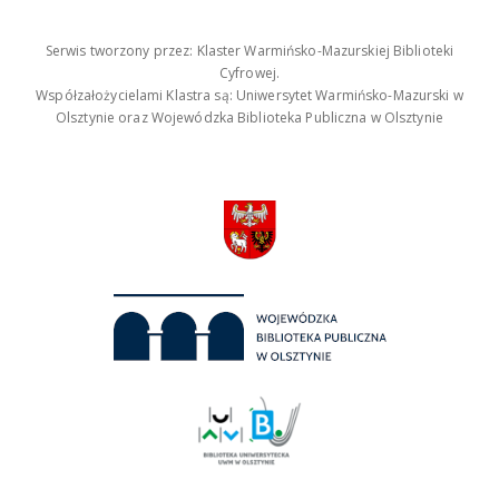
Serwis tworzony przez: Klaster Warmińsko-Mazurskiej Biblioteki
Cyfrowej.
Współzałożycielami Klastra są: Uniwersytet Warmińsko-Mazurski w
Olsztynie oraz Wojewódzka Biblioteka Publiczna w Olsztynie