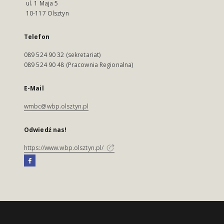
ul. 1 Maja 5
10-117 Olsztyn
Telefon
089 524 90 32 (sekretariat)
089 524 90 48 (Pracownia Regionalna)
E-Mail
wmbc@wbp.olsztyn.pl
Odwiedź nas!
https://www.wbp.olsztyn.pl/