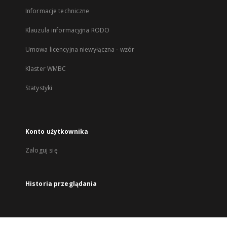
Informacje techniczne
Klauzula informacyjna RODO
Umowa licencyjna niewyłączna - wzór
Klaster WMBC
Statystyki
Konto użytkownika
Zaloguj się
Historia przeglądania