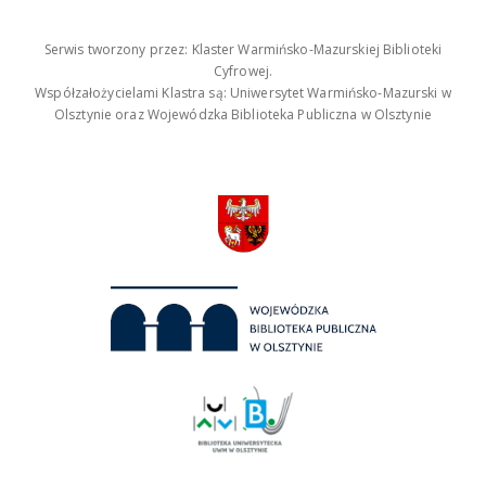
Serwis tworzony przez: Klaster Warmińsko-Mazurskiej Biblioteki
Cyfrowej.
Współzałożycielami Klastra są: Uniwersytet Warmińsko-Mazurski w
Olsztynie oraz Wojewódzka Biblioteka Publiczna w Olsztynie