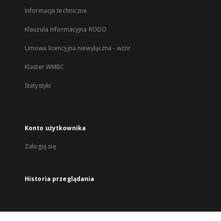
Informacje techniczne
Klauzula informacyjna RODO
Umowa licencyjna niewyłączna - wzór
Klaster WMBC
Statystyki
Konto użytkownika
Zaloguj się
Historia przeglądania