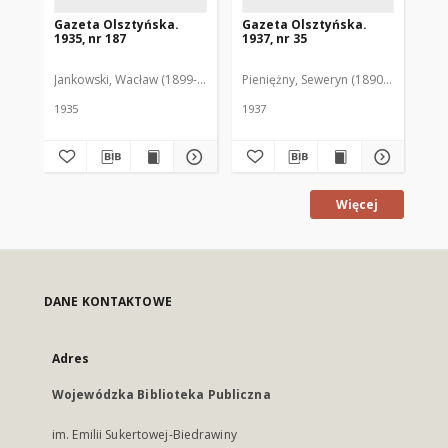
Gazeta Olsztyńska.
Gazeta Olsztyńska.
Ga
1935, nr 187
1937, nr 35
193
Jankowski, Wacław (1899-1975). Red.
Pieniężny, Seweryn (1890-1940). Red
Jan
1935
1937
193
Więcej
DANE KONTAKTOWE
Adres
Wojewódzka Biblioteka Publiczna
im. Emilii Sukertowej-Biedrawiny