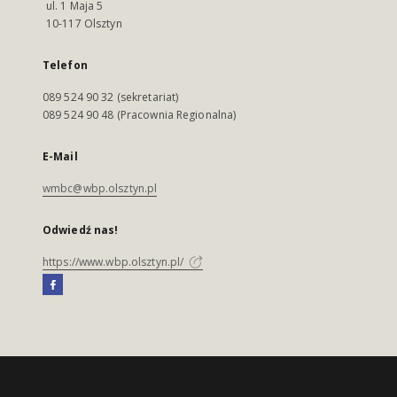
ul. 1 Maja 5
10-117 Olsztyn
Telefon
089 524 90 32 (sekretariat)
089 524 90 48 (Pracownia Regionalna)
E-Mail
wmbc@wbp.olsztyn.pl
Odwiedź nas!
https://www.wbp.olsztyn.pl/