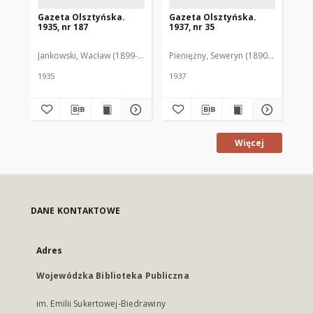
Gazeta Olsztyńska.
Gazeta Olsztyńska.
Ga
1935, nr 187
1937, nr 35
193
Jankowski, Wacław (1899-1975). Red.
Pieniężny, Seweryn (1890-1940). Red
Jan
1935
1937
193
Więcej
DANE KONTAKTOWE
Adres
Wojewódzka Biblioteka Publiczna
im. Emilii Sukertowej-Biedrawiny