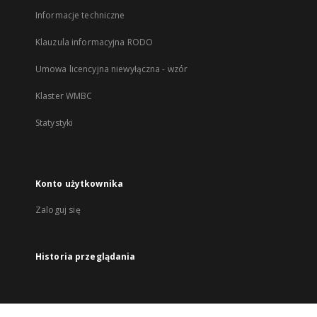
Informacje techniczne
Klauzula informacyjna RODO
Umowa licencyjna niewyłączna - wzór
Klaster WMBC
Statystyki
Konto użytkownika
Zaloguj się
Historia przeglądania