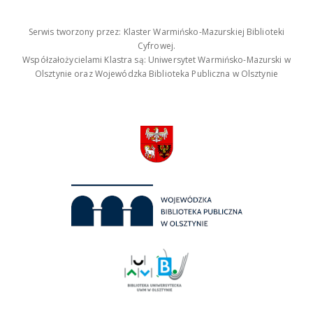
Serwis tworzony przez: Klaster Warmińsko-Mazurskiej Biblioteki
Cyfrowej.
Współzałożycielami Klastra są: Uniwersytet Warmińsko-Mazurski w
Olsztynie oraz Wojewódzka Biblioteka Publiczna w Olsztynie