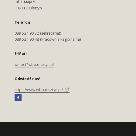
ul. 1 Maja 5
10-117 Olsztyn
Telefon
089 524 90 32 (sekretariat)
089 524 90 48 (Pracownia Regionalna)
E-Mail
wmbc@wbp.olsztyn.pl
Odwiedź nas!
https://www.wbp.olsztyn.pl/