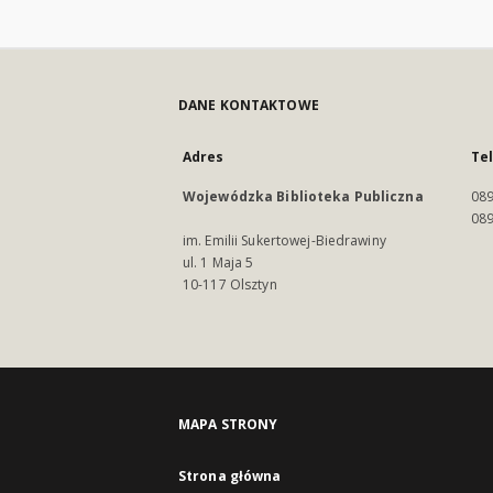
DANE KONTAKTOWE
Adres
Te
Wojewódzka Biblioteka Publiczna
089
089
im. Emilii Sukertowej-Biedrawiny
ul. 1 Maja 5
10-117 Olsztyn
MAPA STRONY
Strona główna