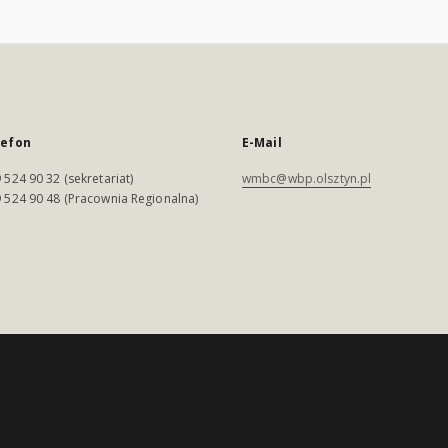
lefon
E-Mail
 524 90 32 (sekretariat)
wmbc@wbp.olsztyn.pl
 524 90 48 (Pracownia Regionalna)