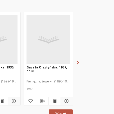
ka. 1935,
Gazeta Olsztyńska. 1937,
Gazeta Olsztyńska. 1
nr 33
nr 17
 (1899-1975). Red.
Pieniężny, Seweryn (1890-1940). Red.
Jankowski, Wacław (1899
1937
1936
Więcej