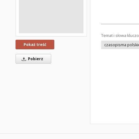
Temat i słowa klucz
Pokaż treść
czasopisma polski
Pobierz