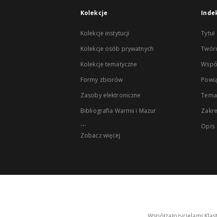
Kolekcje
Inde
Kolekcje instytucji
Tytuł
Kolekcje osób prywatnych
Twór
Kolekcje tematyczne
Wspó
Formy zbiorów
Powią
Zasoby elektroniczne
Tema
Bibliografia Warmii i Mazur
Zakr
...
Opis
Zobacz więcej
Współzałożycielami Klas