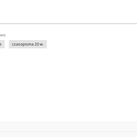
owe:
e
czasopisma 20 w.