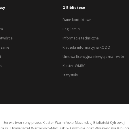
ksy
O Bibliotece
Dane kontaktowe
ca
Regulamin
łtwórca
Informacje techniczne
zanie
Klauzula informacyjna RODO
t
Umowa licencyjna niewyłączna - wzór
es
Klaster WMBC
Statystyki
Serwis tworzony przez: Klaster Warmińsko-Mazurskiej Biblioteki Cyfrowej.
tra są: Uniwersytet Warmińsko-Mazurski w Olsztynie oraz Wojewódzka Bibliote