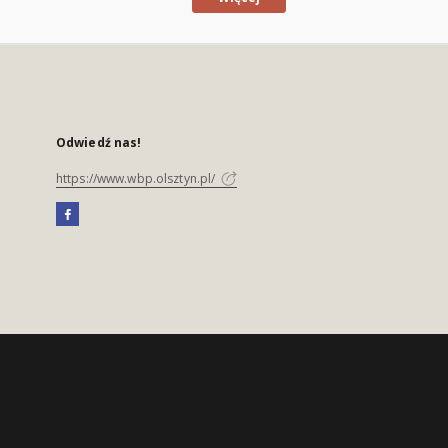
Odwiedź nas!
https://www.wbp.olsztyn.pl/