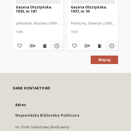
Gazeta Olsztyńska.
Gazeta Olsztyńska.
Ga
1935, nr 187
1937, nr 35
193
Jankowski, Wacław (1899-1975). Red.
Pieniężny, Seweryn (1890-1940). Red
Jan
1935
1937
193
Więcej
DANE KONTAKTOWE
Adres
Wojewódzka Biblioteka Publiczna
im. Emilii Sukertowej-Biedrawiny