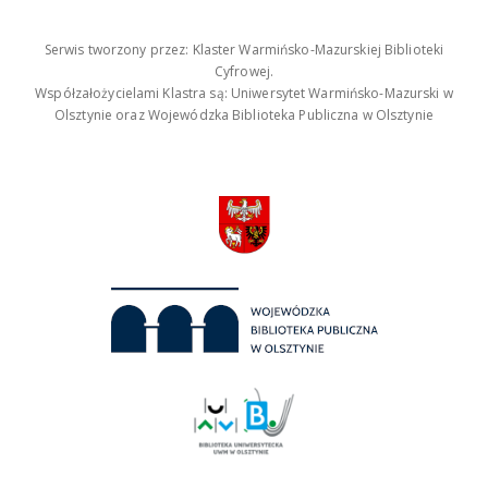
Serwis tworzony przez: Klaster Warmińsko-Mazurskiej Biblioteki
Cyfrowej.
Współzałożycielami Klastra są: Uniwersytet Warmińsko-Mazurski w
Olsztynie oraz Wojewódzka Biblioteka Publiczna w Olsztynie