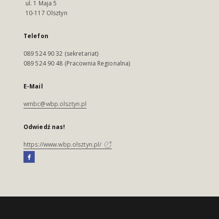
ul. 1 Maja 5
10-117 Olsztyn
Telefon
089 524 90 32 (sekretariat)
089 524 90 48 (Pracownia Regionalna)
E-Mail
wmbc@wbp.olsztyn.pl
Odwiedź nas!
https://www.wbp.olsztyn.pl/