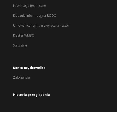
Informacje techniczne
Klauzula informacyjna RODO
Umowa licencyjna niewyłączna - wzór
Klaster WMBC
Statystyki
Konto użytkownika
Zaloguj się
Historia przeglądania