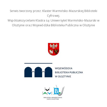
Serwis tworzony przez: Klaster Warmińsko-Mazurskiej Biblioteki
Cyfrowej.
Współzałożycielami Klastra są: Uniwersytet Warmińsko-Mazurski w
Olsztynie oraz Wojewódzka Biblioteka Publiczna w Olsztynie