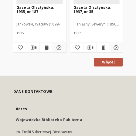
Gazeta Olsztyńska.
Gazeta Olsztyńska.
Ga
1935, nr 187
1937, nr 35
193
Jankowski, Wacław (1899-1975). Red.
Pieniężny, Seweryn (1890-1940). Red
Jan
1935
1937
193
Więcej
DANE KONTAKTOWE
Adres
Wojewódzka Biblioteka Publiczna
im. Emilii Sukertowej-Biedrawiny