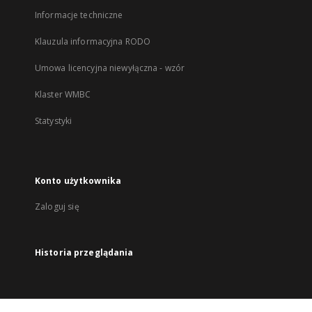
Informacje techniczne
Klauzula informacyjna RODO
Umowa licencyjna niewyłączna - wzór
Klaster WMBC
Statystyki
Konto użytkownika
Zaloguj się
Historia przeglądania