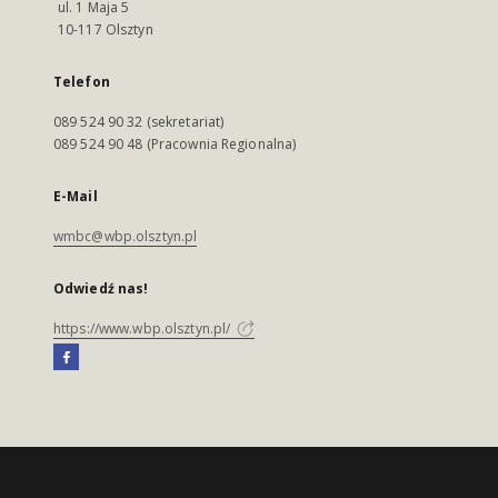
ul. 1 Maja 5
10-117 Olsztyn
Telefon
089 524 90 32 (sekretariat)
089 524 90 48 (Pracownia Regionalna)
E-Mail
wmbc@wbp.olsztyn.pl
Odwiedź nas!
https://www.wbp.olsztyn.pl/