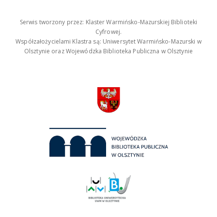
Serwis tworzony przez: Klaster Warmińsko-Mazurskiej Biblioteki
Cyfrowej.
Współzałożycielami Klastra są: Uniwersytet Warmińsko-Mazurski w
Olsztynie oraz Wojewódzka Biblioteka Publiczna w Olsztynie