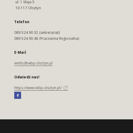
ul. 1 Maja 5
10-117 Olsztyn
Telefon
089 524 90 32 (sekretariat)
089 524 90 48 (Pracownia Regionalna)
E-Mail
wmbc@wbp.olsztyn.pl
Odwiedź nas!
https://www.wbp.olsztyn.pl/