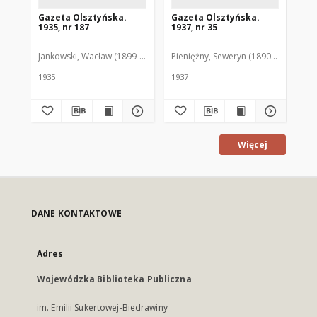
Gazeta Olsztyńska.
Gazeta Olsztyńska.
Ga
1935, nr 187
1937, nr 35
193
Jankowski, Wacław (1899-1975). Red.
Pieniężny, Seweryn (1890-1940). Red
Jan
1935
1937
193
Więcej
DANE KONTAKTOWE
Adres
Wojewódzka Biblioteka Publiczna
im. Emilii Sukertowej-Biedrawiny