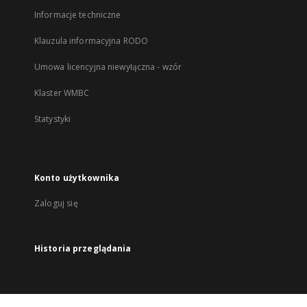
Informacje techniczne
Klauzula informacyjna RODO
Umowa licencyjna niewyłączna - wzór
Klaster WMBC
Statystyki
Konto użytkownika
Zaloguj się
Historia przeglądania