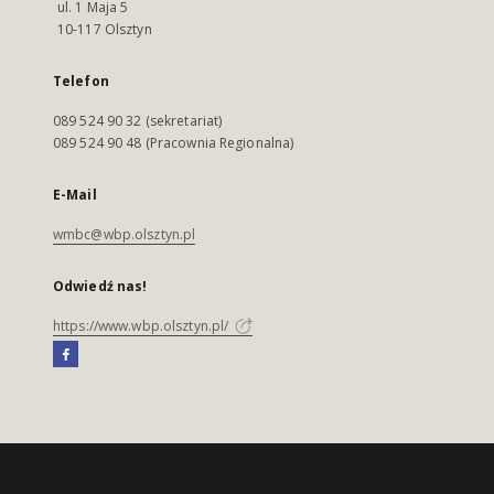
ul. 1 Maja 5
10-117 Olsztyn
Telefon
089 524 90 32 (sekretariat)
089 524 90 48 (Pracownia Regionalna)
E-Mail
wmbc@wbp.olsztyn.pl
Odwiedź nas!
https://www.wbp.olsztyn.pl/