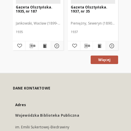
Gazeta Olsztyńska.
Gazeta Olsztyńska.
Ga
1935, nr 187
1937, nr 35
193
Jankowski, Wacław (1899-1975). Red.
Pieniężny, Seweryn (1890-1940). Red
Jan
1935
1937
193
Więcej
DANE KONTAKTOWE
Adres
Wojewódzka Biblioteka Publiczna
im. Emilii Sukertowej-Biedrawiny