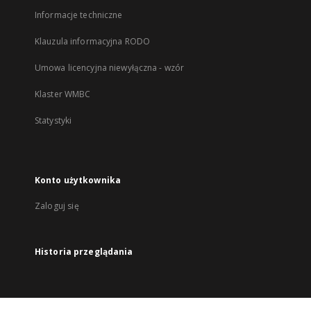
Informacje techniczne
Klauzula informacyjna RODO
Umowa licencyjna niewyłączna - wzór
Klaster WMBC
Statystyki
Konto użytkownika
Zaloguj się
Historia przeglądania