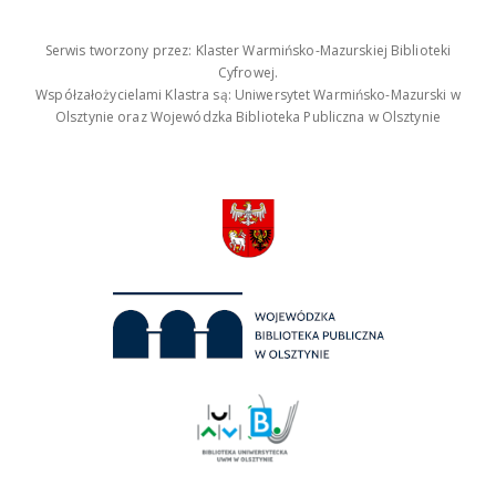
Serwis tworzony przez: Klaster Warmińsko-Mazurskiej Biblioteki
Cyfrowej.
Współzałożycielami Klastra są: Uniwersytet Warmińsko-Mazurski w
Olsztynie oraz Wojewódzka Biblioteka Publiczna w Olsztynie