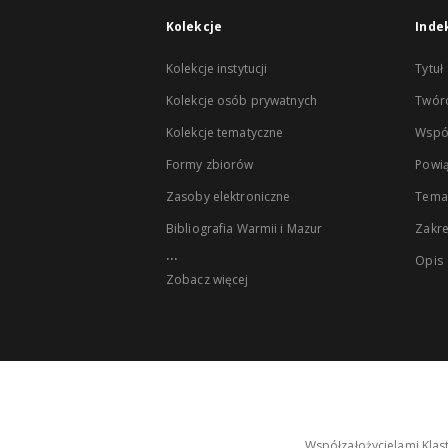
Kolekcje
Inde
Kolekcje instytucji
Tytuł
Kolekcje osób prywatnych
Twór
Kolekcje tematyczne
Wspó
Formy zbiorów
Powią
Zasoby elektroniczne
Tema
Bibliografia Warmii i Mazur
Zakr
...
Opis
Zobacz więcej
Współzałożycielami Klas