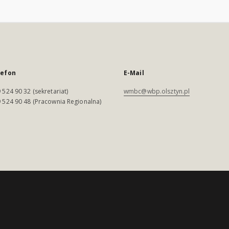
lefon
E-Mail
 524 90 32 (sekretariat)
wmbc@wbp.olsztyn.pl
 524 90 48 (Pracownia Regionalna)