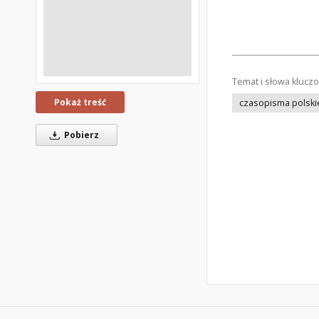
Temat i słowa klucz
Pokaż treść
czasopisma polski
Pobierz