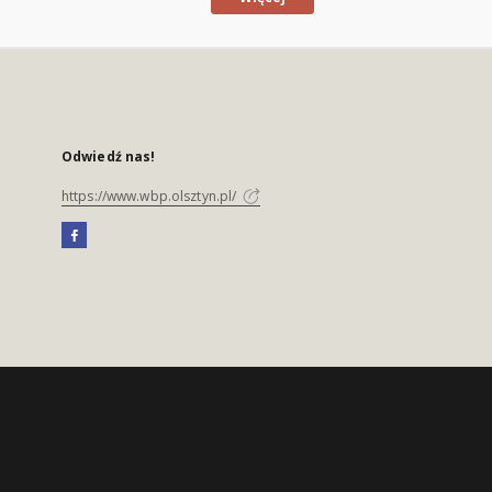
Odwiedź nas!
https://www.wbp.olsztyn.pl/