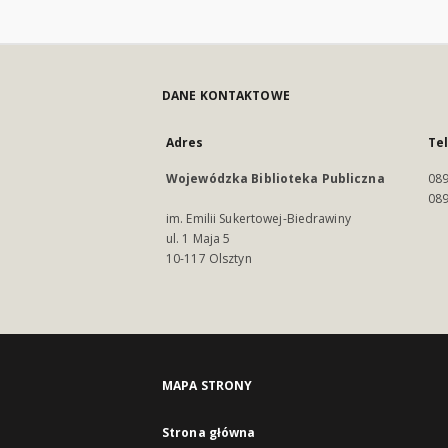
DANE KONTAKTOWE
Adres
Te
Wojewódzka Biblioteka Publiczna
089
089
im. Emilii Sukertowej-Biedrawiny
ul. 1 Maja 5
10-117 Olsztyn
MAPA STRONY
Strona główna