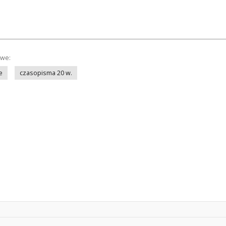
owe:
e
czasopisma 20 w.