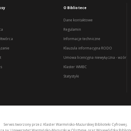
ksy
O Bibliotece
Dane kontaktowe
ca
Regulamin
łtwórca
Informacje techniczne
zanie
Klauzula informacyjna RODO
t
Umowa licencyjna niewyłączna - wzór
es
Klaster WMBC
Statystyki
Serwis tworzony przez: Klaster Warmińsko-Mazurskiej Biblioteki Cyfrowej.
tra są: Uniwersytet Warmińsko-Mazurski w Olsztynie oraz Wojewódzka Bibliote