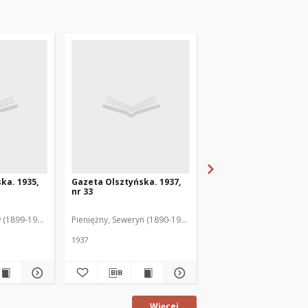
ka. 1935,
Gazeta Olsztyńska. 1937,
Gazeta Olsztyńska. 1
nr 33
nr 17
 (1899-1975). Red.
Pieniężny, Seweryn (1890-1940). Red.
Jankowski, Wacław (1899
1937
1936
Więcej