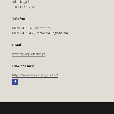
ul. 1 Maja 5
10-117 Olsztyn
Telefon
089 524 90 32 (sekretariat)
089 524 90 48 (Pracownia Regionalna)
E-Mail
wmbc@wbp.olsztyn.pl
Odwiedź nas!
https://www.wbp.olsztyn.pl/