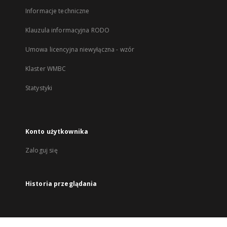
Informacje techniczne
Klauzula informacyjna RODO
Umowa licencyjna niewyłączna - wzór
Klaster WMBC
Statystyki
Konto użytkownika
Zaloguj się
Historia przeglądania