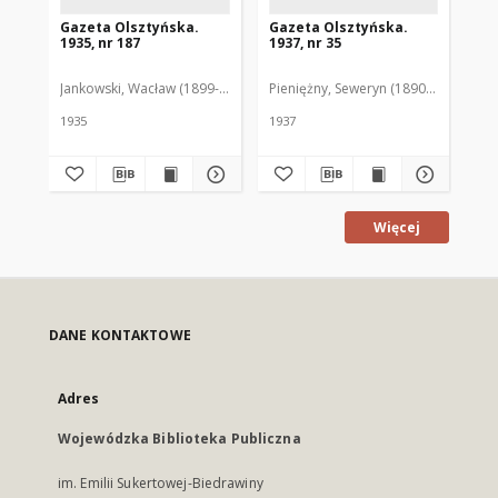
Gazeta Olsztyńska.
Gazeta Olsztyńska.
Ga
1935, nr 187
1937, nr 35
193
Jankowski, Wacław (1899-1975). Red.
Pieniężny, Seweryn (1890-1940). Red
Jan
1935
1937
193
Więcej
DANE KONTAKTOWE
Adres
Wojewódzka Biblioteka Publiczna
im. Emilii Sukertowej-Biedrawiny