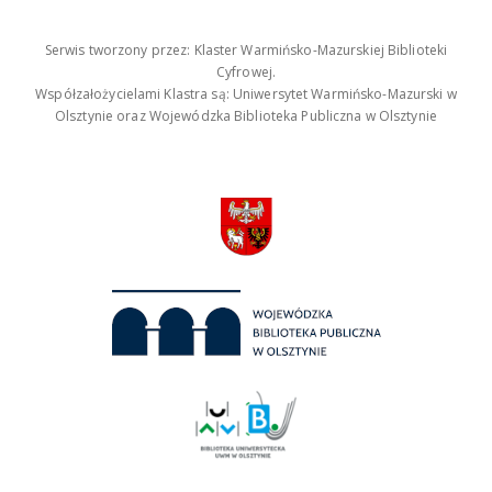
Serwis tworzony przez: Klaster Warmińsko-Mazurskiej Biblioteki
Cyfrowej.
Współzałożycielami Klastra są: Uniwersytet Warmińsko-Mazurski w
Olsztynie oraz Wojewódzka Biblioteka Publiczna w Olsztynie