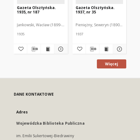
Gazeta Olsztyńska.
Gazeta Olsztyńska.
Ga
1935, nr 187
1937, nr 35
193
Jankowski, Wacław (1899-1975). Red.
Pieniężny, Seweryn (1890-1940). Red
Jan
1935
1937
193
Więcej
DANE KONTAKTOWE
Adres
Wojewódzka Biblioteka Publiczna
im. Emilii Sukertowej-Biedrawiny