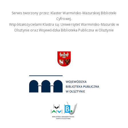
Serwis tworzony przez: Klaster Warmińsko-Mazurskiej Biblioteki
Cyfrowej.
Współzałożycielami Klastra są: Uniwersytet Warmińsko-Mazurski w
Olsztynie oraz Wojewódzka Biblioteka Publiczna w Olsztynie