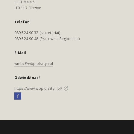
ul. 1 Maja 5
10-117 Olsztyn
Telefon
089 524 90 32 (sekretariat)
089 524 90 48 (Pracownia Regionalna)
E-Mail
wmbc@wbp.olsztyn.pl
Odwiedź nas!
https://www.wbp.olsztyn.pl/