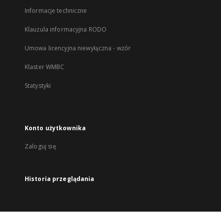
Informacje techniczne
Klauzula informacyjna RODO
Umowa licencyjna niewyłączna - wzór
Klaster WMBC
Statystyki
Konto użytkownika
Zaloguj się
Historia przeglądania