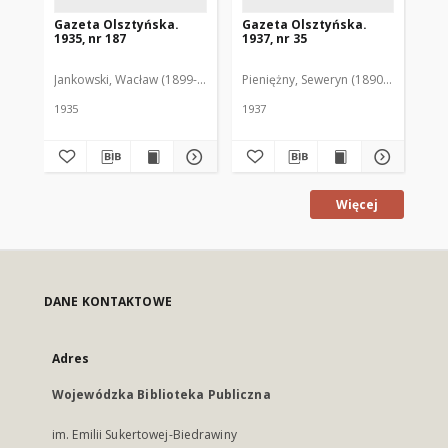
Gazeta Olsztyńska.
Gazeta Olsztyńska.
Ga
1935, nr 187
1937, nr 35
193
Jankowski, Wacław (1899-1975). Red.
Pieniężny, Seweryn (1890-1940). Red
Jan
1935
1937
193
Więcej
DANE KONTAKTOWE
Adres
Wojewódzka Biblioteka Publiczna
im. Emilii Sukertowej-Biedrawiny