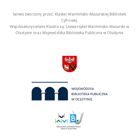
Serwis tworzony przez: Klaster Warmińsko-Mazurskiej Biblioteki
Cyfrowej.
Współzałożycielami Klastra są: Uniwersytet Warmińsko-Mazurski w
Olsztynie oraz Wojewódzka Biblioteka Publiczna w Olsztynie