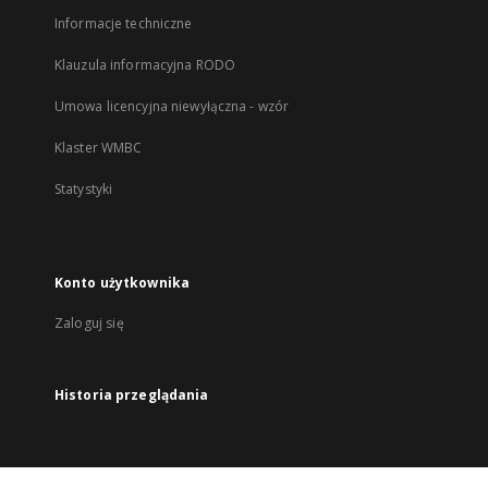
Informacje techniczne
Klauzula informacyjna RODO
Umowa licencyjna niewyłączna - wzór
Klaster WMBC
Statystyki
Konto użytkownika
Zaloguj się
Historia przeglądania