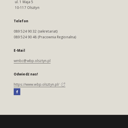
ul. 1 Maja 5
10-117 Olsztyn
Telefon
089 524 90 32 (sekretariat)
089 524 90 48 (Pracownia Regionalna)
E-Mail
wmbc@wbp.olsztyn.pl
Odwiedź nas!
https://www.wbp.olsztyn.pl/