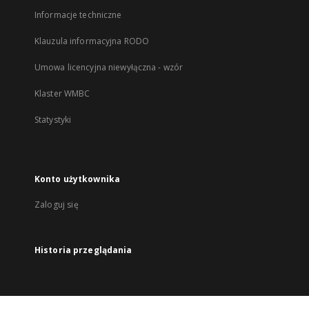
Informacje techniczne
Klauzula informacyjna RODO
Umowa licencyjna niewyłączna - wzór
Klaster WMBC
Statystyki
Konto użytkownika
Zaloguj się
Historia przeglądania