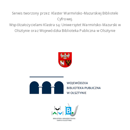
Serwis tworzony przez: Klaster Warmińsko-Mazurskiej Biblioteki
Cyfrowej.
Współzałożycielami Klastra są: Uniwersytet Warmińsko-Mazurski w
Olsztynie oraz Wojewódzka Biblioteka Publiczna w Olsztynie