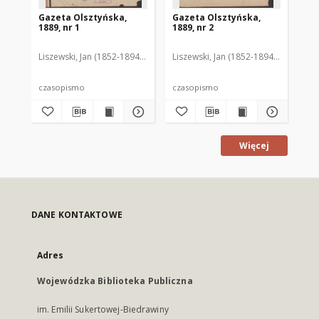
Gazeta Olsztyńska,
Gazeta Olsztyńska,
Ga
1889, nr 1
1889, nr 2
188
Liszewski, Jan (1852-1894). Red.
Liszewski, Jan (1852-1894). Red.
Lis
czasopismo
czasopismo
cz
Więcej
DANE KONTAKTOWE
Adres
Wojewódzka Biblioteka Publiczna
im. Emilii Sukertowej-Biedrawiny