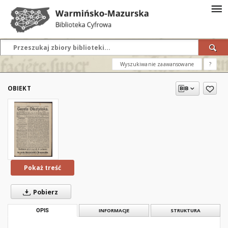
Wyszukiwanie zaawansowane
?
OBIEKT
Pokaż treść
Pobierz
OPIS
INFORMACJE
STRUKTURA