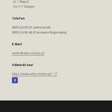
ul. 1 Maja 5
10-117 Olsztyn
Telefon
089 524 90 32 (sekretariat)
089 524 90 48 (Pracownia Regionalna)
E-Mail
wmbc@wbp.olsztyn.pl
Odwiedź nas!
https://www.wbp.olsztyn.pl/