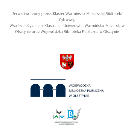
Serwis tworzony przez: Klaster Warmińsko-Mazurskiej Biblioteki
Cyfrowej.
Współzałożycielami Klastra są: Uniwersytet Warmińsko-Mazurski w
Olsztynie oraz Wojewódzka Biblioteka Publiczna w Olsztynie