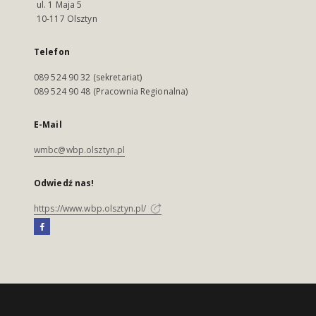
ul. 1 Maja 5
10-117 Olsztyn
Telefon
089 524 90 32 (sekretariat)
089 524 90 48 (Pracownia Regionalna)
E-Mail
wmbc@wbp.olsztyn.pl
Odwiedź nas!
https://www.wbp.olsztyn.pl/