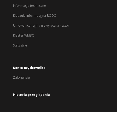
Informacje techniczne
Klauzula informacyjna RODO
Umowa licencyjna niewyłączna - wzór
Klaster WMBC
Statystyki
Konto użytkownika
Zaloguj się
Historia przeglądania