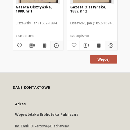
Gazeta Olsztyńska,
Gazeta Olsztyńska,
Ga
1889, nr 1
1889, nr 2
188
Liszewski, Jan (1852-1894). Red.
Liszewski, Jan (1852-1894). Red.
Lis
czasopismo
czasopismo
cz
Więcej
DANE KONTAKTOWE
Adres
Wojewódzka Biblioteka Publiczna
im. Emilii Sukertowej-Biedrawiny