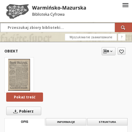
Wyszukiwanie zaawansowane
?
OBIEKT
Pokaż treść
Pobierz
OPIS
INFORMACJE
STRUKTURA