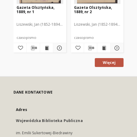
Gazeta Olsztyńska,
Gazeta Olsztyńska,
Ga
1889, nr 1
1889, nr 2
188
Liszewski, Jan (1852-1894). Red.
Liszewski, Jan (1852-1894). Red.
Lis
czasopismo
czasopismo
cz
Więcej
DANE KONTAKTOWE
Adres
Wojewódzka Biblioteka Publiczna
im. Emilii Sukertowej-Biedrawiny