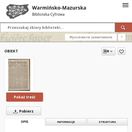
Wyszukiwanie zaawansowane
?
OBIEKT
Pokaż treść
Pobierz
OPIS
INFORMACJE
STRUKTURA