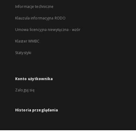
Informacje techniczne
Klauzula informacyjna RODO
Umowa licencyjna niewyłączna - wzór
Klaster WMBC
Statystyki
Konto użytkownika
Zaloguj się
Historia przeglądania