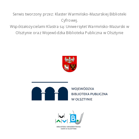
Serwis tworzony przez: Klaster Warmińsko-Mazurskiej Biblioteki
Cyfrowej.
Współzałożycielami Klastra są: Uniwersytet Warmińsko-Mazurski w
Olsztynie oraz Wojewódzka Biblioteka Publiczna w Olsztynie