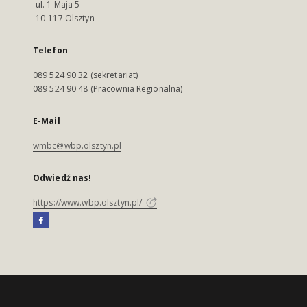
ul. 1 Maja 5
10-117 Olsztyn
Telefon
089 524 90 32 (sekretariat)
089 524 90 48 (Pracownia Regionalna)
E-Mail
wmbc@wbp.olsztyn.pl
Odwiedź nas!
https://www.wbp.olsztyn.pl/