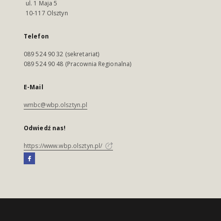
ul. 1 Maja 5
10-117 Olsztyn
Telefon
089 524 90 32 (sekretariat)
089 524 90 48 (Pracownia Regionalna)
E-Mail
wmbc@wbp.olsztyn.pl
Odwiedź nas!
https://www.wbp.olsztyn.pl/