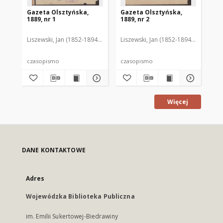
Gazeta Olsztyńska,
Gazeta Olsztyńska,
Ga
1889, nr 1
1889, nr 2
188
Liszewski, Jan (1852-1894). Red.
Liszewski, Jan (1852-1894). Red.
Lis
czasopismo
czasopismo
cz
Więcej
DANE KONTAKTOWE
Adres
Wojewódzka Biblioteka Publiczna
im. Emilii Sukertowej-Biedrawiny