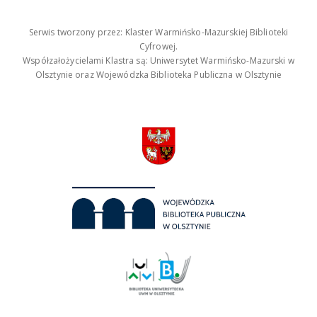
Serwis tworzony przez: Klaster Warmińsko-Mazurskiej Biblioteki
Cyfrowej.
Współzałożycielami Klastra są: Uniwersytet Warmińsko-Mazurski w
Olsztynie oraz Wojewódzka Biblioteka Publiczna w Olsztynie