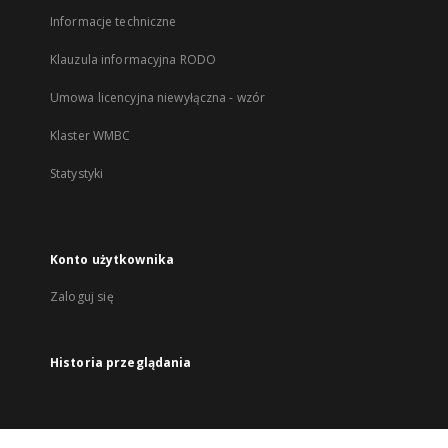
Informacje techniczne
Klauzula informacyjna RODO
Umowa licencyjna niewyłączna - wzór
Klaster WMBC
Statystyki
Konto użytkownika
Zaloguj się
Historia przeglądania