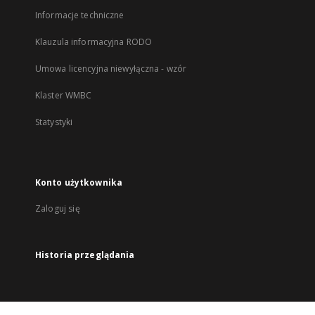
Informacje techniczne
Klauzula informacyjna RODO
Umowa licencyjna niewyłączna - wzór
Klaster WMBC
Statystyki
Konto użytkownika
Zaloguj się
Historia przeglądania