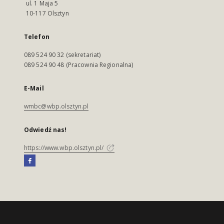
ul. 1 Maja 5
10-117 Olsztyn
Telefon
089 524 90 32 (sekretariat)
089 524 90 48 (Pracownia Regionalna)
E-Mail
wmbc@wbp.olsztyn.pl
Odwiedź nas!
https://www.wbp.olsztyn.pl/