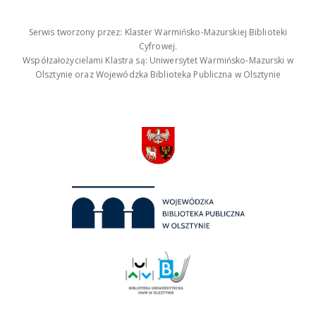
Serwis tworzony przez: Klaster Warmińsko-Mazurskiej Biblioteki
Cyfrowej.
Współzałożycielami Klastra są: Uniwersytet Warmińsko-Mazurski w
Olsztynie oraz Wojewódzka Biblioteka Publiczna w Olsztynie