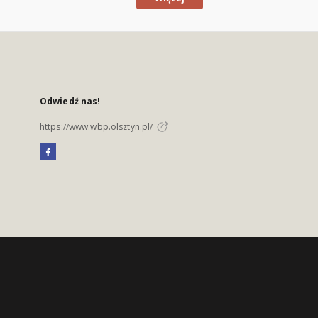
Odwiedź nas!
https://www.wbp.olsztyn.pl/