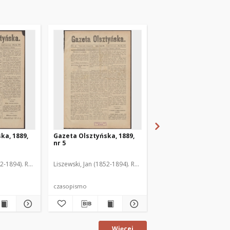
ka, 1889,
Gazeta Olsztyńska, 1889,
Gazeta Olsztyńska, 1
nr 5
nr 6
52-1894). Red.
Liszewski, Jan (1852-1894). Red.
Liszewski, Jan (1852-189
czasopismo
czasopismo
Więcej