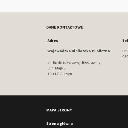
DANE KONTAKTOWE
Adres
Te
Wojewódzka Biblioteka Publiczna
089
089
im. Emilii Sukertowej-Biedrawiny
ul. 1 Maja 5
10-117 Olsztyn
MAPA STRONY
Strona główna