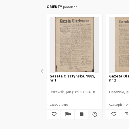
OBIEKTY
podobne
Gazeta Olsztyńska, 1889,
Gazeta Ols
nr 1
nr 2
Liszewski, Jan (1852-1894). Red.
Liszewski, J
czasopismo
czasopismo