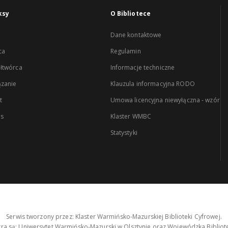
ksy
O Bibliotece
Dane kontaktowe
ca
Regulamin
łtwórca
Informacje techniczne
zanie
Klauzula informacyjna RODO
t
Umowa licencyjna niewyłączna - wzór
es
Klaster WMBC
Statystyki
Serwis tworzony przez: Klaster Warmińsko-Mazurskiej Biblioteki Cyfrowej.
tra są: Uniwersytet Warmińsko-Mazurski w Olsztynie oraz Wojewódzka Bibliote