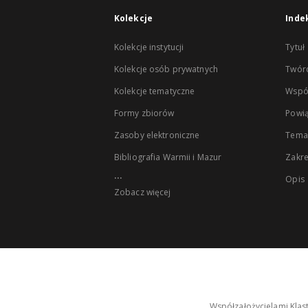
Kolekcje
Inde
Kolekcje instytucji
Tytuł
Kolekcje osób prywatnych
Twór
Kolekcje tematyczne
Wspó
Formy zbiorów
Powią
Zasoby elektroniczne
Tema
Bibliografia Warmii i Mazur
Zakr
...
Opis
Zobacz więcej
Współzałożycielami Klas