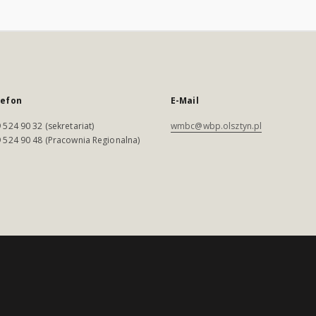
lefon
E-Mail
 524 90 32 (sekretariat)
wmbc@wbp.olsztyn.pl
 524 90 48 (Pracownia Regionalna)