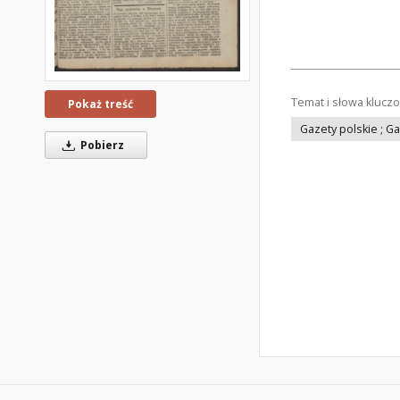
Temat i słowa klucz
Pokaż treść
Gazety polskie ; G
Pobierz