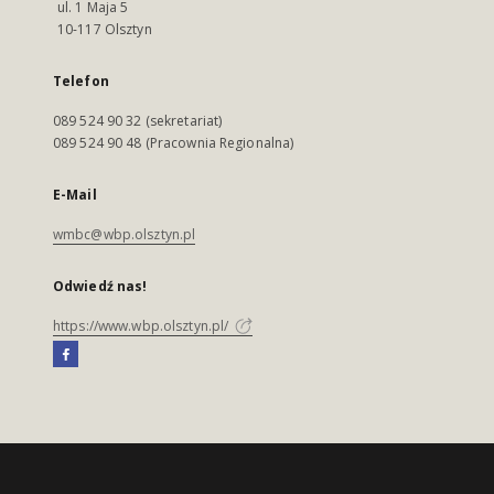
ul. 1 Maja 5
10-117 Olsztyn
Telefon
089 524 90 32 (sekretariat)
089 524 90 48 (Pracownia Regionalna)
E-Mail
wmbc@wbp.olsztyn.pl
Odwiedź nas!
https://www.wbp.olsztyn.pl/