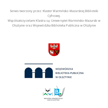
Serwis tworzony przez: Klaster Warmińsko-Mazurskiej Biblioteki
Cyfrowej.
Współzałożycielami Klastra są: Uniwersytet Warmińsko-Mazurski w
Olsztynie oraz Wojewódzka Biblioteka Publiczna w Olsztynie