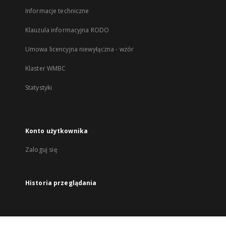
Informacje techniczne
Klauzula informacyjna RODO
Umowa licencyjna niewyłączna - wzór
Klaster WMBC
Statystyki
Konto użytkownika
Zaloguj się
Historia przeglądania