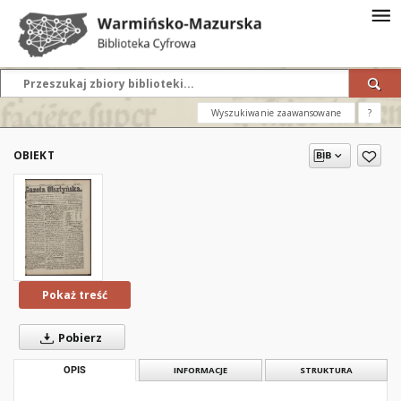
Wyszukiwanie zaawansowane
?
OBIEKT
Pokaż treść
Pobierz
OPIS
INFORMACJE
STRUKTURA