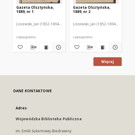
Gazeta Olsztyńska,
Gazeta Olsztyńska,
Ga
1889, nr 1
1889, nr 2
188
Liszewski, Jan (1852-1894). Red.
Liszewski, Jan (1852-1894). Red.
Lis
czasopismo
czasopismo
cz
Więcej
DANE KONTAKTOWE
Adres
Wojewódzka Biblioteka Publiczna
im. Emilii Sukertowej-Biedrawiny